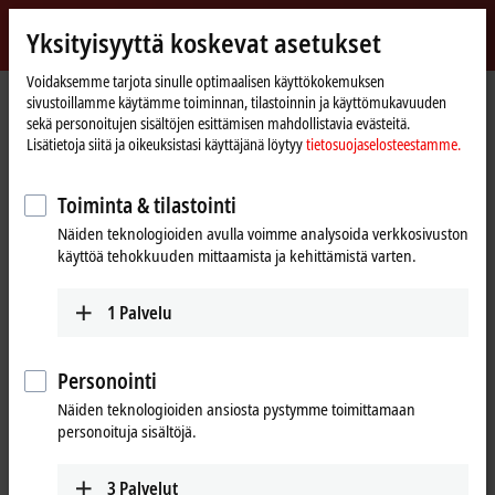
Kirjaudu sisään
Yksityisyyttä koskevat asetukset
myBeckhoff
Beckhoff
-
Voidaksemme tarjota sinulle optimaalisen käyttökokemuksen
sivustoillamme käytämme toiminnan, tilastoinnin ja käyttömukavuuden
New
sekä personoitujen sisältöjen esittämisen mahdollistavia evästeitä.
Automation
Kotisivu
Products
I/O
EtherCAT plug-in modules
Lisätietoja siitä ja oikeuksistasi käyttäjänä löytyy
tietosuojaselosteestamme.
Technology
EJ6xxx | Communication
Toiminta & tilastointi
EJ6xxx | EtherCAT plug-in modules,
Näiden teknologioiden avulla voimme analysoida verkkosivuston
communication
käyttöä tehokkuuden mittaamista ja kehittämistä varten.
Tabular product overview
Product finder
1
Palvelu
The EJ6xxx EtherCAT plug-in modules support additional complex
Personointi
signals such as digital interfaces.
Näiden teknologioiden ansiosta pystymme toimittamaan
In terms of technology, the EJxxxx EtherCAT plug-in modules are
personoituja sisältöjä.
usually based on the ELxxxx EtherCAT Terminals with matching name.
This allows initial tests to be carried out with EL terminals, while the
3
Palvelut