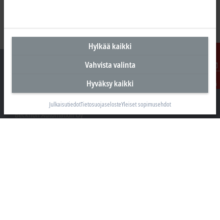
Hylkää kaikki
Vahvista valinta
Ota
Hyväksy kaikki
yhteyttä
Suomen pääkonttori
Julkaisutiedot
Tietosuojaseloste
Yleiset sopimusehdot
Beckhoff Automation Oy
Hakakalliontie 2
05460 Hyvinkää
+358 20 7423 800
info@beckhoff.fi
Yhteystiedot
www.beckhoff.com/fi-fi/
Uutiskirje
Tulosta sivu