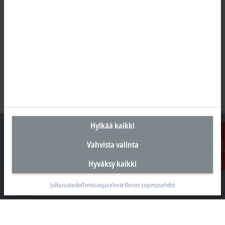
Hylkää kaikki
Vahvista valinta
Ota
Suomen pääkonttori
Hyväksy kaikki
yhteyttä
Beckhoff Automation Oy
Julkaisutiedot
Tietosuojaseloste
Yleiset sopimusehdot
Hakakalliontie 2
05460 Hyvinkää
+358 20 7423 800