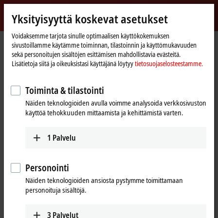
Kirjaudu sisään
Yksityisyyttä koskevat asetukset
myBeckhoff
Beckhoff
-
Voidaksemme tarjota sinulle optimaalisen käyttökokemuksen
sivustoillamme käytämme toiminnan, tilastoinnin ja käyttömukavuuden
New
sekä personoitujen sisältöjen esittämisen mahdollistavia evästeitä.
Automation
Kotisivu
Tuotteet
I/O
I/O-specific accessories
Pre-assembled cables
Lisätietoja siitä ja oikeuksistasi käyttäjänä löytyy
tietosuojaselosteestamme.
Technology
ZK1093-3191-0xxx
Toiminta & tilastointi
ZK1093-3191-0xxx | EtherCAT
Näiden teknologioiden avulla voimme analysoida verkkosivuston
cable, PUR, AWG26, drag-chain
käyttöä tehokkuuden mittaamista ja kehittämistä varten.
suitable
1
Palvelu
Personointi
Näiden teknologioiden ansiosta pystymme toimittamaan
personoituja sisältöjä.
3
Palvelut