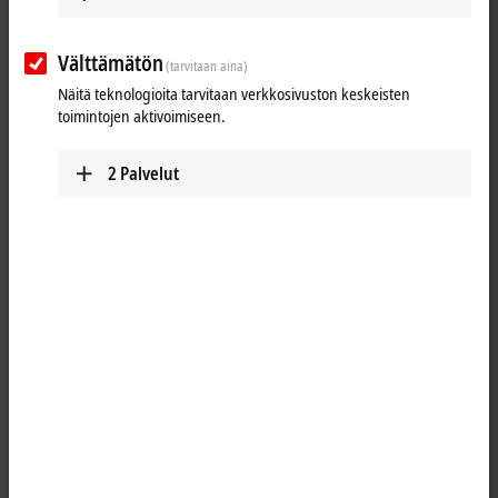
Välttämätön
(tarvitaan aina)
Näitä teknologioita tarvitaan verkkosivuston keskeisten
toimintojen aktivoimiseen.
2
Palvelut
1
M8, plug, straight, male, 4-pin, A-coded – RJ45, plug, straight, male,
8-pin
Product status:
regular delivery