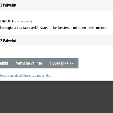
3
Palvelut
ämätön
(tarvitaan aina)
Multi-core Embedded PCs with Intel At
eknologioita tarvitaan verkkosivuston keskeisten toimintojen aktivoimiseen.
2
Palvelut
aikki
Vahvista valinta
Hyväksy kaikki
Tietosuojaseloste
Yleiset sopimusehdot