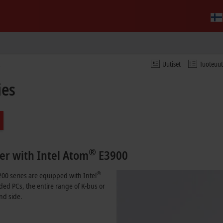
Uutiset
Tuoteuu
ies
®
er with Intel Atom
E3900
®
00 series are equipped with Intel
ded PCs, the entire range of K-bus or
nd side.