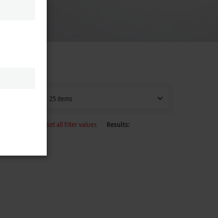
®
om
CPU
25 items
Reset all filter values
Results: