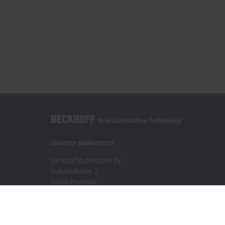
Suomen pääkonttori
Beckhoff Automation Oy
Hakakalliontie 2
05460 Hyvinkää
+358 20 7423 800
info@beckhoff.fi