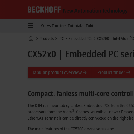
Beckhoff
-
Yritys
Tuotteet
Toimialat
Tuki
New
Automation
Kotisivu
®
Products
IPC
Embedded PCs
CX5200 | Intel Atom
X
Technology
CX52x0 | Embedded PC ser
Tabular product overview
Product finder
Compact, fanless multi-core controll
The DIN-rail mountable, fanless Embedded PCs from the CX52
®
processors from the Atom
-X series. As with all newer Embed
EtherCAT Terminals can be directly connected on the right-ha
The main features of the CX5200 device series are: