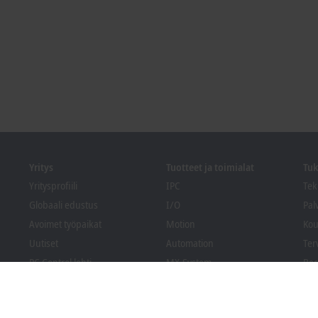
Yritys
Tuotteet ja toimialat
Tuk
Yritysprofiili
IPC
Tek
Globaali edustus
I/O
Pal
Avoimet työpaikat
Motion
Kou
Uutiset
Automation
Ter
PC Control lehti
MX-System
Bec
Tapahtumat ja päivämäärät
Vision
Lat
Whistleblowing-
Toimialat
ilmoituskanava