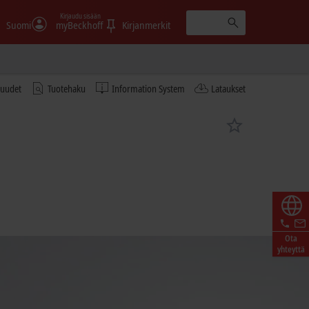
Kirjaudu sisään
Suomi
myBeckhoff
Kirjanmerkit
tuudet
Tuotehaku
Information System
Lataukset
Ota
yhteyttä