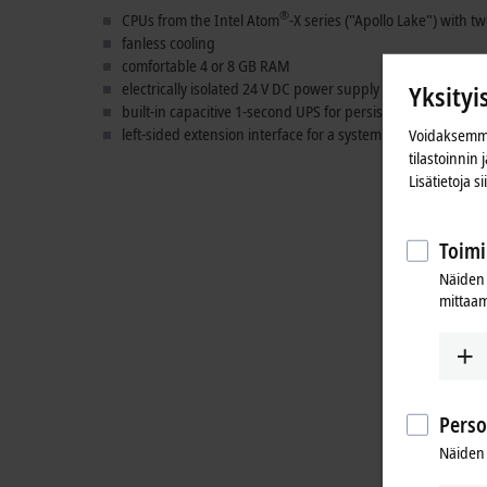
®
CPUs from the Intel Atom
-X series ("Apollo Lake") with tw
fanless cooling
comfortable 4 or 8 GB RAM
electrically isolated 24 V DC power supply unit, UPS OCT-c
Yksityi
built-in capacitive 1-second UPS for persistent data storag
left-sided extension interface for a system module
Voidaksemme
tilastoinnin
Lisätietoja s
Toimi
Näiden 
mittaam
Perso
Näiden 