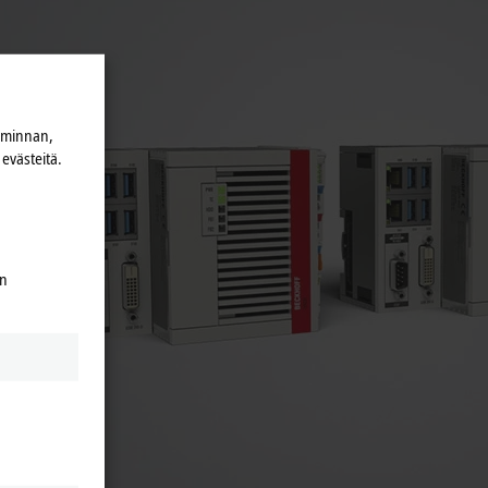
iminnan,
evästeitä.
en