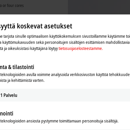
o or four cores
apable
syyttä koskevat asetukset
e
 tarjota sinulle optimaalisen käyttökokemuksen sivustoillamme käytämme to
 ja käyttömukavuuden sekä personoitujen sisältöjen esittämisen mahdollistavia 
iitä ja oikeuksistasi käyttäjänä löytyy
tietosuojaselosteestamme.
nta & tilastointi
teknologioiden avulla voimme analysoida verkkosivuston käyttöä tehokkuud
ista ja kehittämistä varten.
1
Palvelu
nointi
teknologioiden ansiosta pystymme toimittamaan personoituja sisältöjä.