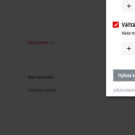
Vältt
Näitä t
Show more
Hylkää k
Your selection:
Loading content ...
Julkaisutiedot