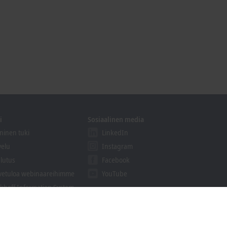
i
Sosiaalinen media
ninen tuki
LinkedIn
velu
Instagram
lutus
Facebook
vetuloa webinaareihimme
YouTube
khoff Information System
aukset