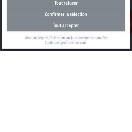
Tout refuser
Confirmer la sélection
Siège social Belgique
Tout accepter
Contact
Beckhoff Automation BV
Mentions légales
Déclaration sur la protection des données
Klaverbladstraat 11.2/2
Conditions générales de vente
3560 Lummen
+32 13 2522-00
info@beckhoff.be
Coordonnées détaillées
www.beckhoff.com/fr-be/
Newsletter
Imprimer la page
Entreprise
Produits et secteurs
Support