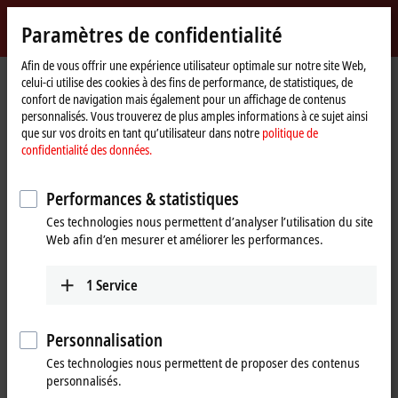
Identifiez-vous
Paramètres de confidentialité
myBeckhoff
Beckhoff
-
Afin de vous offrir une expérience utilisateur optimale sur notre site Web,
Page
Entreprise
Nouveautés
Ligna
celui-ci utilise des cookies à des fins de performance, de statistiques, de
New
d'accueil
confort de navigation mais également pour un affichage de contenus
Automation
personnalisés. Vous trouverez de plus amples informations à ce sujet ainsi
Technology
que sur vos droits en tant qu’utilisateur dans notre
politique de
Si vous cliquez sur « Accepter », nous affichons la vidéo et
confidentialité des données.
adaptons les paramètres de confidentialité tout en chargeant des
contenus tiers à partir de Vimeo. Veuillez vous référer ici à notre
Performances & statistiques
politique de confidentialité des données.
Ces technologies nous permettent d’analyser l’utilisation du site
Web afin d’en mesurer et améliorer les performances.
Accepter
1
Service
Jun 2, 2017
Personnalisation
Ligna
Ces technologies nous permettent de proposer des contenus
personnalisés.
At Ligna 2017, Beckhoff as the expert for PC-based control systems has