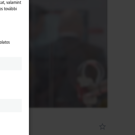
kat, valamint
zat.
os további
olatos