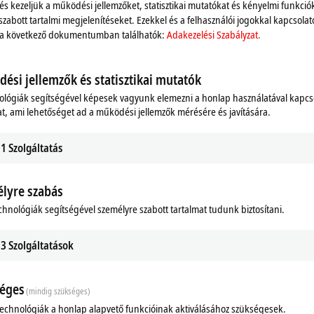
 és kezeljük a működési jellemzőket, statisztikai mutatókat és kényelmi funkció
szer. További részletek itt találhatók:
Adakezelési Szabály
szabott tartalmi megjelenítéseket. Ezekkel és a felhasználói jogokkal kapcsolat
 a következő dokumentumban találhatók:
Adakezelési Szabályzat.
Elfogadás
ési jellemzők és statisztikai mutatók
ológiák segítségével képesek vagyunk elemezni a honlap használatával kapcs
t, ami lehetőséget ad a működési jellemzők mérésére és javítására.
1
Szolgáltatás
lyre szabás
chnológiák segítségével személyre szabott tartalmat tudunk biztosítani.
3
Szolgáltatások
éges
(mindig szükséges)
technológiák a honlap alapvető funkcióinak aktiválásához szükségesek.