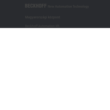
Magyarországi központ
Beckhoff Automation Kft.
1097 Budapest
Táblás utca 36–38. G. ép.
+36 1 50199-40
+36 1 50199-41
info@beckhoff.hu
Elérhetőségeink
www.beckhoff.com/hu-hu/
Hírlevél
Oldal nyomtatása
Jognyilatkozat
Felhasználási feltételek
Adatvédelmi szab