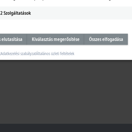
ystems has shown how to create added value in wood processing by means of an
2
Szolgáltatások
s elutasítása
Kiválasztás megerősítése
Összes elfogadása
t
Adatkezelési szabályzat
Általános üzleti feltételek