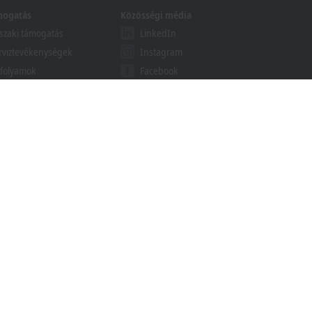
mogatás
Közösségi média
zaki támogatás
LinkedIn
rviztevékenységek
Instagram
folyamok
Facebook
binárok
YouTube
khoff Information System
esés letölthető anyagok
ött
Védjegyek
© Beckhoff Automation 2026