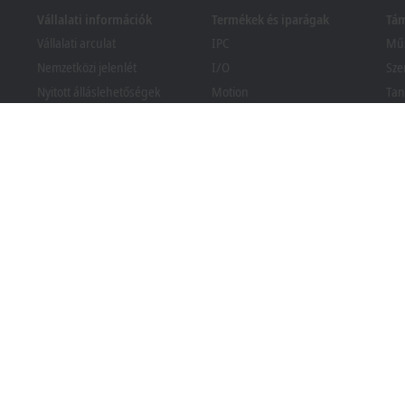
Vállalati információk
Termékek és iparágak
Tá
Vállalati arculat
IPC
Műs
Nemzetközi jelenlét
I/O
Sze
Nyitott álláslehetőségek
Motion
Tan
Hírek
Automation
We
PC Control magazin
MX-System
Bec
Események és időpontjaik
Vision
Ker
köz
Visszaélés-bejelentési
Iparágak
rendszer
Csomagolási megfelelőségi
tájékoztató
ályzat
Általános feltételek
Adatvédelmi beállítások