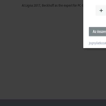
At Ligna 2017, Beckhoff as the expert for PC-based control s
Az össze
Jognyilatkoza