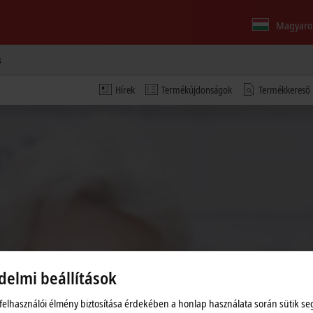
Magyaro
s
Hírek
Termékújdonságok
Termékkereső
delmi beállítások
eó, és megadhatók az adatkezelési beállítások; a Video-ból
 felhasználói élmény biztosítása érdekében a honlap használata során sütik se