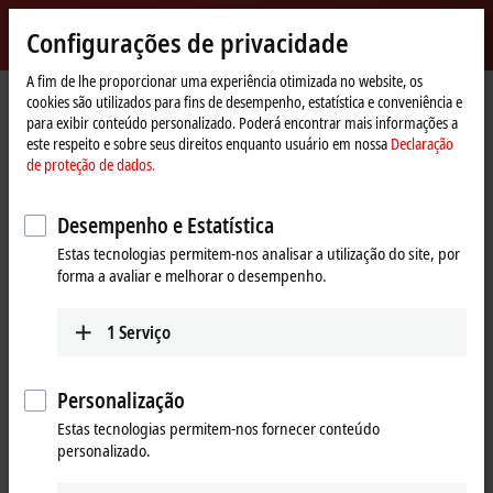
Entrar
Configurações de privacidade
myBeckhoff
Beckhoff
-
A fim de lhe proporcionar uma experiência otimizada no website, os
Página
Empresa
Novidades
Ligna
cookies são utilizados para fins de desempenho, estatística e conveniência e
New
Inicial
para exibir conteúdo personalizado. Poderá encontrar mais informações a
Automation
este respeito e sobre seus direitos enquanto usuário em nossa
Declaração
Technology
de proteção de dados.
Ao clicar em "Aceitar", exibimos o vídeo e adaptamos a
configuração de privacidade, carregando o conteúdo externo do
Desempenho e Estatística
Vimeo. Para tanto, observe nossa
Declaração de proteção de
dados.
Estas tecnologias permitem-nos analisar a utilização do site, por
forma a avaliar e melhorar o desempenho.
Aceitar
1
Serviço
Personalização
Jun 2, 2017
Ligna
Estas tecnologias permitem-nos fornecer conteúdo
personalizado.
At Ligna 2017, Beckhoff as the expert for PC-based control systems has