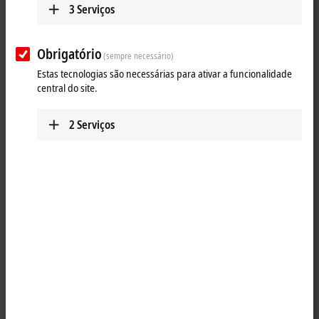
3
Serviços
shown how to create added value in wood processing by means of an
integrated control platform.
Obrigatório
(sempre necessário)
Estas tecnologias são necessárias para ativar a funcionalidade
central do site.
2
Serviços