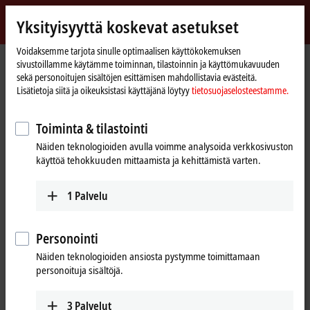
Kirjaudu sisään
Yksityisyyttä koskevat asetukset
myBeckhoff
Beckhoff
-
Voidaksemme tarjota sinulle optimaalisen käyttökokemuksen
Kotisivu
Yritys
Uutiset
Ligna
sivustoillamme käytämme toiminnan, tilastoinnin ja käyttömukavuuden
New
sekä personoitujen sisältöjen esittämisen mahdollistavia evästeitä.
Automation
Lisätietoja siitä ja oikeuksistasi käyttäjänä löytyy
tietosuojaselosteestamme.
Technology
Kun napsautat ”Hyväksy”, näytämme videon ja mukautamme
Toiminta & tilastointi
yksityisyyden asetukset, Vimeon ulkopuolinen sisältö ladataan
Näiden teknologioiden avulla voimme analysoida verkkosivuston
samalla. Ole hyvä ja lue
tietosuojaselosteestamme.
käyttöä tehokkuuden mittaamista ja kehittämistä varten.
Hyväksy
1
Palvelu
Personointi
Jun 2, 2017
Näiden teknologioiden ansiosta pystymme toimittamaan
Ligna
personoituja sisältöjä.
3
Palvelut
At Ligna 2017, Beckhoff as the expert for PC-based control systems has