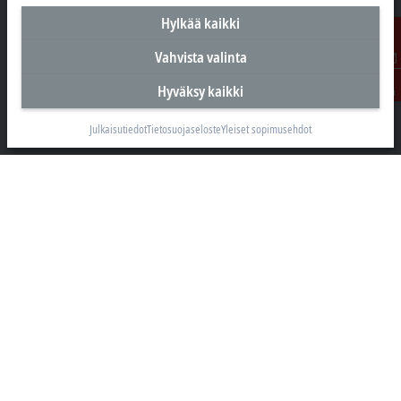
Hylkää kaikki
Vahvista valinta
Suomen pääkonttori
Ota
Hyväksy kaikki
yhteyttä
Beckhoff Automation Oy
Hakakalliontie 2
Julkaisutiedot
Tietosuojaseloste
Yleiset sopimusehdot
05460 Hyvinkää
+358 20 7423 800
info@beckhoff.fi
Yhteystiedot
www.beckhoff.com/fi-fi/
Uutiskirje
Tulosta sivu
Yritys
Tuotteet ja toimialat
Tuki