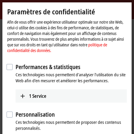
Identifiez-vous
Paramètres de confidentialité
myBeckhoff
Beckhoff
-
Afin de vous offrir une expérience utilisateur optimale sur notre site Web,
celui-ci utilise des cookies à des fins de performance, de statistiques, de
New
confort de navigation mais également pour un affichage de contenus
Automation
Page
Entreprise
Nouveautés
SPS IPC Drives 2016 | Day 3
personnalisés. Vous trouverez de plus amples informations à ce sujet ainsi
Technology
d'accueil
que sur vos droits en tant qu’utilisateur dans notre
politique de
confidentialité des données.
Si vous cliquez sur « Accepter », nous affichons la vidéo et
adaptons les paramètres de confidentialité tout en chargeant des
Performances & statistiques
contenus tiers à partir de Vimeo. Veuillez vous référer ici à notre
Ces technologies nous permettent d’analyser l’utilisation du site
politique de confidentialité des données.
Web afin d’en mesurer et améliorer les performances.
Accepter
1
Service
Personnalisation
Nov 25, 2016
Ces technologies nous permettent de proposer des contenus
SPS IPC Drives 2016 | Day 3
personnalisés.