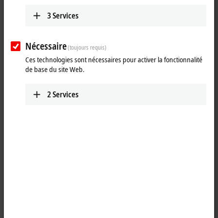
Beckhoff Trade Show TV Day 3 at SPS IPC Drives 2016. Topics: Many-
3
Services
core control on the DIN rail, One Cable Automation with EtherCAT P,
OPC UA Pub/Sub implementation in TwinCAT.
Nécessaire
(toujours requis)
Ces technologies sont nécessaires pour activer la fonctionnalité
de base du site Web.
2
Services