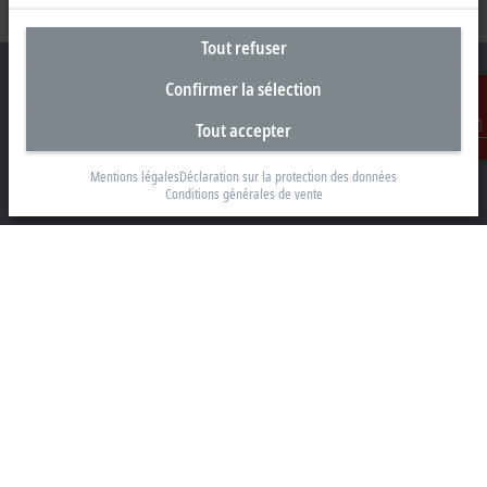
Tout refuser
Confirmer la sélection
Tout accepter
Siège social Belgique
Contact
Mentions légales
Déclaration sur la protection des données
Beckhoff Automation BV
Conditions générales de vente
Klaverbladstraat 11.2/2
3560 Lummen
+32 13 2522-00
info@beckhoff.be
Coordonnées détaillées
www.beckhoff.com/fr-be/
Newsletter
Imprimer la page
Entreprise