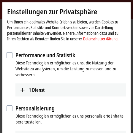
Jetzt anmelden
Einstellungen zur Privatsphäre
myBeckhoff
Beckhoff
-
Um Ihnen ein optimales Website-Erlebnis zu bieten, werden Cookies zu
Performance-, Statistik- und Komfortzwecken sowie zur Darstellung
New
personalisierter Inhalte verwendet. Nähere Informationen dazu und zu
Automation
Startseite
Unternehmen
News
SPS IPC Drives 2016 | Tag 3
Ihren Rechten als Benutzer finden Sie in unserer
Datenschutzerklärung.
Technology
Performance und Statistik
Mit Klick auf "Akzeptieren" zeigen wir das Video und passen die
Diese Technologien ermöglichen es uns, die Nutzung der
Einstellung zur Privatsphäre an, dabei wird externer Inhalt von
Website zu analysieren, um die Leistung zu messen und zu
Vimeo geladen. Beachten Sie dazu bitte unsere
verbessern.
Datenschutzerklärung.
1
Dienst
Akzeptieren
Personalisierung
Diese Technologien ermöglichen es uns personalisierte Inhalte
25.11.2016
bereitzustellen.
SPS IPC Drives 2016 | Tag 3