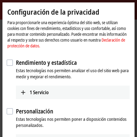
Inicio de sesión
Configuración de la privacidad
myBeckhoff
Beckhoff
-
Para proporcionarle una experiencia óptima del sitio web, se utilizan
cookies con fines de rendimiento, estadísticos y uso confortable, así como
New
para mostrar contenido personalizado. Puede encontrar más información
Automation
Página
Empresa
Novedades
SPS IPC Drives 2016 | Day 3
al respecto y sobre sus derechos como usuario en nuestra
Declaración de
Technology
de
protección de datos.
inicio
Al hacer clic en «Aceptar», mostramos el vídeo y ajustamos la
Rendimiento y estadística
configuración de privacidad, cargando el contenido externo de
Estas tecnologías nos permiten analizar el uso del sitio web para
Vimeo. Por favor, tenga en cuenta nuestra
Declaración de
medir y mejorar el rendimiento.
protección de datos.
1
Servicio
Aceptar
Personalización
Estas tecnologías nos permiten poner a disposición contenidos
Nov 25, 2016
personalizados.
SPS IPC Drives 2016 | Day 3