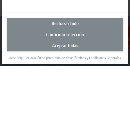
Rechazar todo
Confirmar selección
Oficina central México
Aceptar todas
Contacto
Beckhoff Automation, S.A. de C.V.
Aviso legal
Declaración de protección de datos
Términos y Condiciones Generales
Boulevard Manuel Ávila Camacho 2610, Torre B, Piso 9, Colonia
Valle de los Pinos, Tlalnepantla de Baz
Estado de México CP 54040
+52 55 75998058
mexico@beckhoff.com
Información del contacto
www.beckhoff.com/es-mx/
Newsletter
Imprimir página