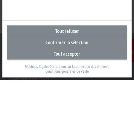
Tout refuser
Confirmer la sélection
Tout accepter
Contact
Siège social Belgique
Mentions légales
Déclaration sur la protection des données
Conditions générales de vente
Beckhoff Automation BV
Klaverbladstraat 11.2/2
3560 Lummen
+32 13 2522-00
info@beckhoff.be
Coordonnées détaillées
www.beckhoff.com/fr-be/
Newsletter