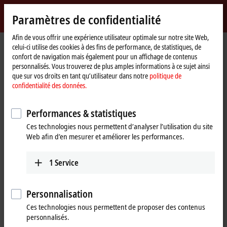
Identifiez-vous
Paramètres de confidentialité
myBeckhoff
Beckhoff
-
Afin de vous offrir une expérience utilisateur optimale sur notre site Web,
celui-ci utilise des cookies à des fins de performance, de statistiques, de
New
confort de navigation mais également pour un affichage de contenus
Automation
Page
Entreprise
Nouveautés
personnalisés. Vous trouverez de plus amples informations à ce sujet ainsi
Technology
d'accueil
System-integrated solution for explosion protection requirements
que sur vos droits en tant qu’utilisateur dans notre
politique de
confidentialité des données.
Si vous cliquez sur « Accepter », nous affichons la vidéo et
Performances & statistiques
adaptons les paramètres de confidentialité tout en chargeant des
Ces technologies nous permettent d’analyser l’utilisation du site
contenus tiers à partir de Vimeo. Veuillez vous référer ici à notre
Web afin d’en mesurer et améliorer les performances.
politique de confidentialité des données.
1
Service
Accepter
Personnalisation
Ces technologies nous permettent de proposer des contenus
Nov 28, 2017
personnalisés.