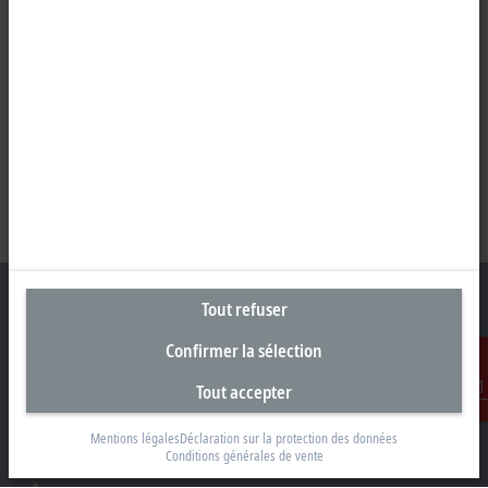
Tout refuser
Confirmer la sélection
Siège social Suisse
Tout accepter
Beckhoff Automation AG
Contact
Rheinweg 7
Mentions légales
Déclaration sur la protection des données
8200 Schaffhouse
Conditions générales de vente