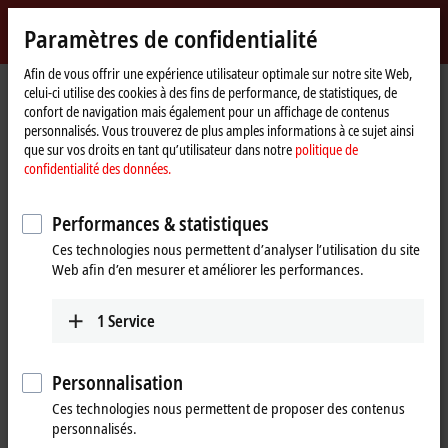
Identifiez-vous
Paramètres de confidentialité
myBeckhoff
Beckhoff
-
Afin de vous offrir une expérience utilisateur optimale sur notre site Web,
celui-ci utilise des cookies à des fins de performance, de statistiques, de
New
confort de navigation mais également pour un affichage de contenus
Automation
Page
Produits
I/O
Bus Terminals
KL9xxx | System
KL9520
personnalisés. Vous trouverez de plus amples informations à ce sujet ainsi
Technology
d'accueil
que sur vos droits en tant qu’utilisateur dans notre
politique de
KL9520 | AS-Interface potential
confidentialité des données.
feed terminal with filter
Performances & statistiques
Ces technologies nous permettent d’analyser l’utilisation du site
Web afin d’en mesurer et améliorer les performances.
1
Service
Personnalisation
Ces technologies nous permettent de proposer des contenus
personnalisés.