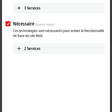
3
Services
Nécessaire
(toujours requis)
Ces technologies sont nécessaires pour activer la fonctionnalité
de base du site Web.
2
Services
1
The KL9520 potential feed terminal uncouples the input and output
signal through an integrated filter and enables the supply of AS-
Interface networks from standard power supply units or another AS-
Interface network. The KL9520 can be used directly next to the KL6201
AS-Interface master terminal. Multiple parallel operation of this
combination in a Bus Terminal block is possible and saves several AS-
Interface power supply units.
Product status: