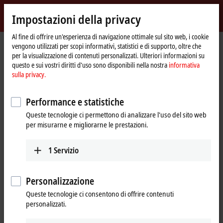
Accedi
Impostazioni della privacy
myBeckhoff
Beckhoff
-
Al fine di offrire un'esperienza di navigazione ottimale sul sito web, i cookie
vengono utilizzati per scopi informativi, statistici e di supporto, oltre che
New
per la visualizzazione di contenuti personalizzati. Ulteriori informazioni su
Automation
Pagina
Prodotti
I/O
Bus Terminals
KL9xxx | System
KL9520
questo e sui vostri diritti d'uso sono disponibili nella nostra
informativa
Technology
iniziale
sulla privacy.
KL9520 | AS-Interface potential
feed terminal with filter
Performance e statistiche
Queste tecnologie ci permettono di analizzare l'uso del sito web
per misurarne e migliorarne le prestazioni.
1
Servizio
Personalizzazione
Queste tecnologie ci consentono di offrire contenuti
personalizzati.