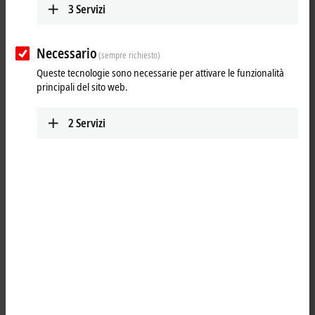
3
Servizi
Necessario
(sempre richiesto)
Queste tecnologie sono necessarie per attivare le funzionalità
principali del sito web.
2
Servizi
1
The KL9520 potential feed terminal uncouples the input and output
signal through an integrated filter and enables the supply of AS-
Interface networks from standard power supply units or another AS-
Interface network. The KL9520 can be used directly next to the KL6201
AS-Interface master terminal. Multiple parallel operation of this
combination in a Bus Terminal block is possible and saves several AS-
Interface power supply units.
Product status: