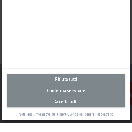
Rifiuta tutti
Conferma selezione
Sede centrale Italia
Accetta tutti
Contatti
Beckhoff Automation s.r.l.
Via Luciano Manara, 2
Note legali
Informativa sulla privacy
Condizioni generali di contratto
20812 Limbiate, MB
+39 02 9945311
info@beckhoff.it