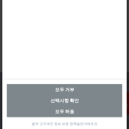
모두 거부
본사 대한민국
선택사항 확인
Beckhoff Automation Co., Ltd.
모두 허용
연락처
대륭테크노타운 3차 12층
가산디지털2로 115
법적 고지
개인 정보 보호 정책
일반거래조건
08505 금천구, 서울특별시