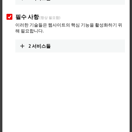
필수 사항
(항상 필요함)
이러한 기술들은 웹사이트의 핵심 기능을 활성화하기 위
해 필요합니다.
2
서비스들
1
The KL9520 potential feed terminal uncouples the input and output
signal through an integrated filter and enables the supply of AS-
Interface networks from standard power supply units or another AS-
Interface network. The KL9520 can be used directly next to the KL6201
AS-Interface master terminal. Multiple parallel operation of this
combination in a Bus Terminal block is possible and saves several AS-
Interface power supply units.
Product status: