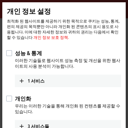
로그인
개인 정보 설정
myBeckhoff
Beckhoff
-
최적화 된 웹사이트를 제공하기 위한 목적으로 쿠키는 성능, 통계,
편의 제공의 목적뿐만 아니라 개인화 된 콘텐츠의 표시 용도로 사
New
용됩니다. 이에 대한 자세한 정보와 귀하의 권리는 다음에서 확인
Automation
홈
제품
I/O
Bus Terminals
KL9xxx | System
KL9520
할 수 있습니다
개인 정보 보호 정책.
Technology
페
이
KL9520 | AS-Interface potential
지
성능 & 통계
feed terminal with filter
이러한 기술들로 웹사이트 성능 측정 및 개선을 위한 웹사
이트의 사용 분석이 가능합니다.
1
서비스
개인화
우리는 이러한 기술을 통해 개인화 된 컨텐츠를 제공할 수
있습니다.
3
서비스들