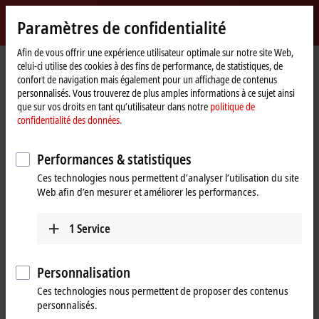
Identifiez-vous
Paramètres de confidentialité
myBeckhoff
Beckhoff
-
Afin de vous offrir une expérience utilisateur optimale sur notre site Web,
celui-ci utilise des cookies à des fins de performance, de statistiques, de
New
confort de navigation mais également pour un affichage de contenus
Automation
Page
Entreprise
Présence à l’international
Canada
personnalisés. Vous trouverez de plus amples informations à ce sujet ainsi
Technology
d'accueil
Sales office Vancouver
que sur vos droits en tant qu’utilisateur dans notre
politique de
confidentialité des données.
Sales office Vancouver, Canada
Performances & statistiques
Ces technologies nous permettent d’analyser l’utilisation du site
Coordonnées complètes
Web afin d’en mesurer et améliorer les performances.
Sales office Vancouver
Customer Service and Order
Beckhoff Automation Ltd.
Processing
1
Service
Metrotower 1
+1 226-765-7700
4710 Kingsway, Suite 1020
orders@beckhoff.ca
Burnaby
BC V5H 4M2
Personnalisation
Canada
Ces technologies nous permettent de proposer des contenus
Training
personnalisés.
+1 604-358-4782
+1 226-765-7700