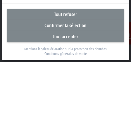
Tout refuser
Siège social France
Confirmer la sélection
Beckhoff Automation Sarl
Tout accepter
2 rue d’Arsonval
Contact
91400 Orsay
Mentions légales
Déclaration sur la protection des données
Conditions générales de vente
+33 1692 98370
info@beckhoff.fr
Coordonnées détaillées
www.beckhoff.com/fr-fr/
Newsletter
Imprimer la page
Entreprise
Produits et secteurs