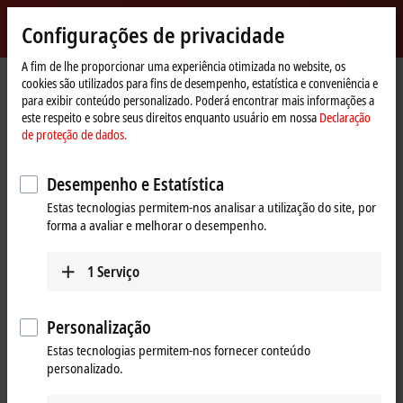
Entrar
Configurações de privacidade
myBeckhoff
Beckhoff
-
A fim de lhe proporcionar uma experiência otimizada no website, os
cookies são utilizados para fins de desempenho, estatística e conveniência e
New
para exibir conteúdo personalizado. Poderá encontrar mais informações a
Automation
Página
Empresa
Presença global
Canada
Sales office Vancouver
este respeito e sobre seus direitos enquanto usuário em nossa
Declaração
Technology
Inicial
de proteção de dados.
Sales office Vancouver, Canada
Desempenho e Estatística
Estas tecnologias permitem-nos analisar a utilização do site, por
Endereço e contato
forma a avaliar e melhorar o desempenho.
Sales office Vancouver
Customer Service and Order
Beckhoff Automation Ltd.
Processing
1
Serviço
Metrotower 1
+1 226-765-7700
4710 Kingsway, Suite 1020
orders@beckhoff.ca
Burnaby
BC V5H 4M2
Personalização
Canada
Training
Estas tecnologias permitem-nos fornecer conteúdo
personalizado.
+1 604-358-4782
+1 226-765-7700
www.beckhoff.com/en-ca/
training@beckhoff.ca