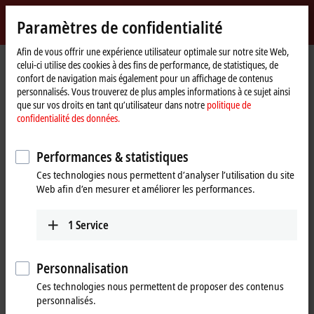
Identifiez-vous
Paramètres de confidentialité
myBeckhoff
Beckhoff
-
Afin de vous offrir une expérience utilisateur optimale sur notre site Web,
celui-ci utilise des cookies à des fins de performance, de statistiques, de
New
confort de navigation mais également pour un affichage de contenus
Automation
Page
Entreprise
Nouveautés
Ligna 2019: Beckhoff Trade Show TV
personnalisés. Vous trouverez de plus amples informations à ce sujet ainsi
Technology
d'accueil
que sur vos droits en tant qu’utilisateur dans notre
politique de
confidentialité des données.
Si vous cliquez sur « Accepter », nous affichons la vidéo et
adaptons les paramètres de confidentialité tout en chargeant des
Performances & statistiques
contenus tiers à partir de Vimeo. Veuillez vous référer ici à notre
Ces technologies nous permettent d’analyser l’utilisation du site
politique de confidentialité des données.
Web afin d’en mesurer et améliorer les performances.
Accepter
1
Service
Personnalisation
Jun 20, 2019
Ces technologies nous permettent de proposer des contenus
Ligna 2019: Beckhoff Trade Show TV
personnalisés.