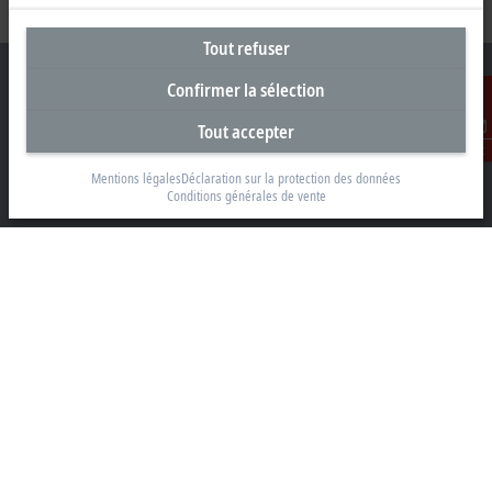
Tout refuser
Confirmer la sélection
Tout accepter
Siège social France
Contact
Mentions légales
Déclaration sur la protection des données
Beckhoff Automation Sarl
Conditions générales de vente
2 rue d’Arsonval
91400 Orsay
+33 1692 98370
info@beckhoff.fr
Coordonnées détaillées
www.beckhoff.com/fr-fr/
Newsletter
Imprimer la page
Entreprise