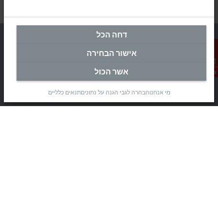
דחה הכל
אישור הבחירה
מטה ישראל
אשר הכול
צור קשר
Beckhoff Automation Ltd.
מי אנחנו
הבהרה לגבי הגנה על נתונים
תנאים כלליים
Rimon 11
(Pob 1085, Airport city 7010000)
Modi’in Region Industrial Zone 7019900
+972 3 7764445
+972 3 7764443
info@beckhoff.co.il
פרטי קשר
www.beckhoff.com/he-il/
עלון חדשות
הדפסת דף