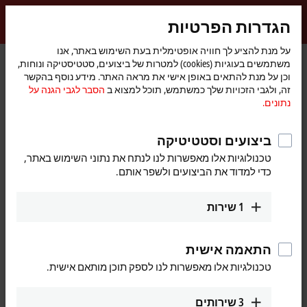
התחברות
הגדרות הפרטיות
myBeckhoff
Beckhoff
-
על מנת להציע לך חוויה אופטימלית בעת השימוש באתר, אנו
משתמשים בעוגיות (cookies) למטרות של ביצועים, סטטיסטיקה ונוחות,
New
וכן על מנת להתאים באופן אישי את מראה האתר. מידע נוסף בהקשר
Automation
דף
ATRO in a multi-arm robot format
חדשות
חברה
זה, ולגבי הזכויות שלך כמשתמש, תוכל למצוא ב
הסבר לגבי הגנה על
Technology
הבית
נתונים.
ביצועים וסטטיטיקה
עם הלחיצה על הלחצן "מאשר", נציג בפניך את קטע הווידיאו
ונתאים את הגדרות הפרטיות, וכדי שתוכל לקבל תוכן חיצוני מ-
טכנולוגיות אלו מאפשרות לנו לנתח את נתוני השימוש באתר,
הסבר לגבי הגנה על נתונים.
Vimeo. עיין כאן
כדי למדוד את הביצועים ולשפר אותם.
מסכים
1
שירות
התאמה אישית
טכנולגיות אלו מאפשרות לנו לספק תוכן מותאם אישית.
Jul 10, 2023
ATRO in a multi-arm robot format
3
שירותים