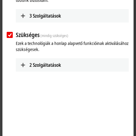
tudunk biztosítani.
3
Szolgáltatások
Szükséges
(mindig szükséges)
Ezek a technológiák a honlap alapvető funkcióinak aktiválásához
szükségesek.
2
Szolgáltatások
1
The analog input terminal KL3404 processes signals in the range
between -10 and +10 V. The voltage is digitized to a resolution of
12 bits and is transmitted, electrically isolated, to the higher-level
automation device. In the KL3404 Bus Terminal, the four inputs are 2-
wire versions and have a common ground potential. The reference
ground of the inputs is the internal ground. The LEDs indicate the