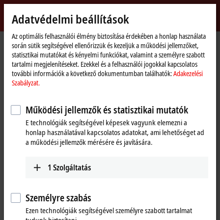
Bejelentkezés
Adatvédelmi beállítások
myBeckhoff
Beckhoff
-
Az optimális felhasználói élmény biztosítása érdekében a honlap használata
során sütik segítségével ellenőrizzük és kezeljük a működési jellemzőket,
New
statisztikai mutatókat és kényelmi funkciókat, valamint a személyre szabott
Automation
Kezdőlap
Termékek
I/O
Bus Terminals
KL3xxx | Analog input
tartalmi megjelenítéseket. Ezekkel és a felhasználói jogokkal kapcsolatos
Technology
KL3404
további információk a következő dokumentumban találhatók:
Adakezelési
Szabályzat.
KL3404 | Bus Terminal, 4-channel
analog input, voltage, ±10 V,
Működési jellemzők és statisztikai mutatók
12 bit, single-ended
E technológiák segítségével képesek vagyunk elemezni a
honlap használatával kapcsolatos adatokat, ami lehetőséget ad
a működési jellemzők mérésére és javítására.
1
Szolgáltatás
Személyre szabás
Ezen technológiák segítségével személyre szabott tartalmat