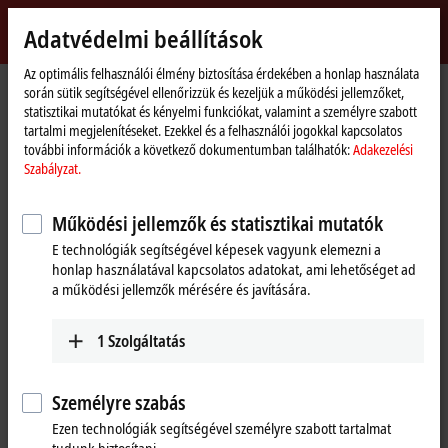
Bejelentkezés
Adatvédelmi beállítások
myBeckhoff
Beckhoff
-
Az optimális felhasználói élmény biztosítása érdekében a honlap használata
során sütik segítségével ellenőrizzük és kezeljük a működési jellemzőket,
New
statisztikai mutatókat és kényelmi funkciókat, valamint a személyre szabott
Automation
Kezdőlap
Products
IPC
Product finder IPC
tartalmi megjelenítéseket. Ezekkel és a felhasználói jogokkal kapcsolatos
Technology
további információk a következő dokumentumban találhatók:
Adakezelési
Product finder IPC
Szabályzat.
The product finder only works on devices with a larger display.
Működési jellemzők és statisztikai mutatók
E technológiák segítségével képesek vagyunk elemezni a
Tabular product overview
honlap használatával kapcsolatos adatokat, ami lehetőséget ad
a működési jellemzők mérésére és javítására.
Use the tabular product finder on your mobile device to access our
content.
1
Szolgáltatás
Tabular product overview
Személyre szabás
Ezen technológiák segítségével személyre szabott tartalmat