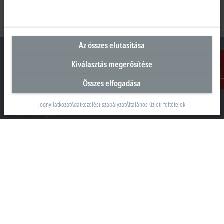
Az összes elutasítása
Kiválasztás megerősítése
Összes elfogadása
Kontakt
Magyarországi központ
Beckhoff Automation Kft.
Jognyilatkozat
Adatkezelési szabályzat
Általános üzleti feltételek
1097 Budapest
Táblás utca 36–38. G. ép.
+36 1 50199-40
+36 1 50199-41
info@beckhoff.hu
Elérhetőségeink
www.beckhoff.com/hu-hu/
Hírlevél
Oldal nyomtatása