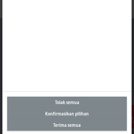
Kantor Perwakilan Indonesia
AKR Tower 21st Floor, Unit C - D
Jl. Panjang No. 5, Kebon Jeruk
Jakarta 11530
+62 21 8428 3699
sales@beckhoff.co.id
Informasi Kontak
Tolak semua
www.beckhoff.com/id-id/
Konfirmasikan pilihan
Buletin
Cetak halaman
Terima semua
Kontak