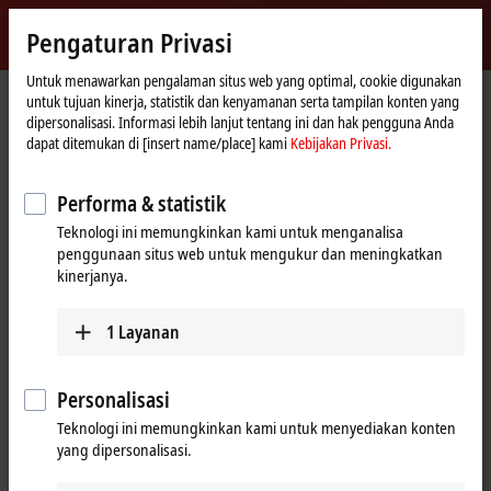
Masuk
Pengaturan Privasi
myBeckhoff
Beckhoff
-
Untuk menawarkan pengalaman situs web yang optimal, cookie digunakan
Beranda
myBeckhoff – Registration
untuk tujuan kinerja, statistik dan kenyamanan serta tampilan konten yang
New
dipersonalisasi. Informasi lebih lanjut tentang ini dan hak pengguna Anda
Automation
Pembuatan akun pengguna baru
dapat ditemukan di [insert name/place] kami
Kebijakan Privasi.
Technology
Unduh file perangkat lunak dan akses riwayat unduhan pribadi
Performa & statistik
Anda.
Teknologi ini memungkinkan kami untuk menganalisa
Pesan buletin dan media informasi dengan mudah dan ringkas.
penggunaan situs web untuk mengukur dan meningkatkan
Dapatkan akses ke acara-acara eksklusif untuk pengguna
kinerjanya.
myBeckhoff.
Minta sertifikat kalibrasi untuk Terminal EtherCAT analog dengan
1
Layanan
mudah.
Unduh file kalibrasi XPlanar untuk mover Anda menggunakan
Beckhoff Traceability Number (BTN).
Personalisasi
Tetapkan situs-situs web yang sering dikunjungi sebagai favorit
untuk diakses dengan lebih cepat.
Teknologi ini memungkinkan kami untuk menyediakan konten
yang dipersonalisasi.
Gunakan formulir yang sudah diisi sebelumnya untuk
menghubungi pakar kami.