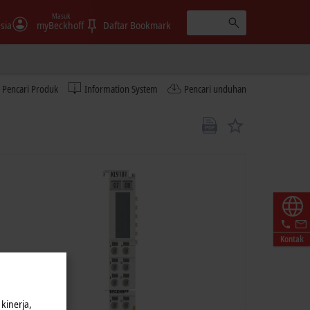
Masuk
sia
myBeckhoff
Daftar Bookmark
Pencari Produk
Information System
Pencari unduhan
Kontak
kinerja,