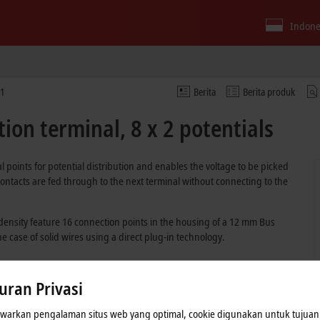
Indone
81
Berita
Berita produk
tion terminal, 8 x 2 potentials
l points for potential distribution and enables the voltage to be picked
ontacts are fed through to the next terminal without connecting to the
ensity feature 16 connection points in the housing of a 12 mm Bus
 case of solid wires using a direct plug-in technology.
uran Privasi
arkan pengalaman situs web yang optimal, cookie digunakan untuk tujuan 