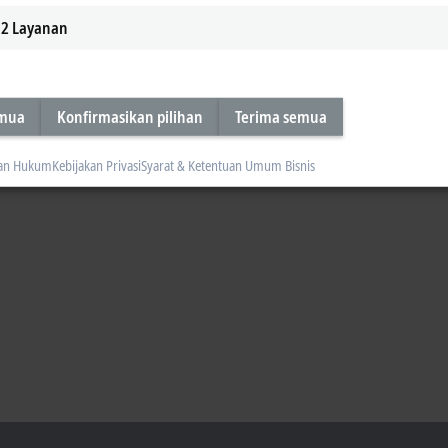
2
Layanan
emua
Konfirmasikan pilihan
Terima semua
an Hukum
Kebijakan Privasi
Syarat & Ketentuan Umum Bisnis