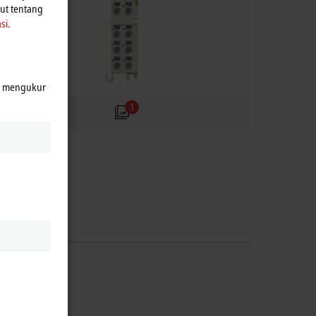
jut tentang
si.
k mengukur
1