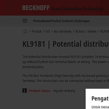
Beckhoff
-
Perusahaan
Produk
Industri
Dukungan
New
Automation
Beranda
Produk
I/O
Bus Terminals
KL9xxx | System
KL91
Technology
KL9181 | Potential distribu
The potential distribution terminal KL9181 provides 16 termina
up without further bus terminal blocks or wiring. The power c
terminal points.
The HD Bus Terminals (High Density) with increased packing d
Terminal. The conductors can be connected without tools in the
Product status:
regular delivery
Pengat
Untuk menaw