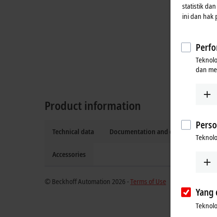
statistik da
ini dan hak
Perfo
Teknol
dan me
Product information
Perso
Technical data
Documentation and downloads
Teknolo
Accessories
© Beckhoff Automation 2026 -
Terms of Use
Yang 
Teknolo