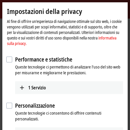
Accedi
Impostazioni della privacy
myBeckhoff
Beckhoff
-
Al fine di offrire un'esperienza di navigazione ottimale sul sito web, i cookie
vengono utilizzati per scopi informativi, statistici e di supporto, oltre che
New
per la visualizzazione di contenuti personalizzati. Ulteriori informazioni su
Automation
Pagina
Azienda
Presenza globale
Germany
Subsidiary Hanover
questo e sui vostri diritti d'uso sono disponibili nella nostra
informativa
Technology
iniziale
sulla privacy.
Subsidiary Hanover, Germany
Performance e statistiche
Queste tecnologie ci permettono di analizzare l'uso del sito web
Indirizzi e contatti
per misurarne e migliorarne le prestazioni.
Subsidiary Hanover
Training Verl
Beckhoff Automation GmbH &
Beckhoff Automation GmbH &
1
Servizio
Co. KG
Co. KG
Podbielskistraße 342
Eiserstraße 9
30655
Hanover
33415
Verl
Personalizzazione
Germany
Germany
Queste tecnologie ci consentono di offrire contenuti
+49 5246 963-5000
personalizzati.
+49 511 875758-0
training@beckhoff.com
hannover@beckhoff.com