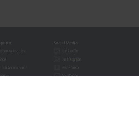
pporto
Social Media
istenza tecnica
LinkedIn
vice
Instagram
si di formazione
Facebook
binar
YouTube
ution Provider
khoff Information System
nload finder