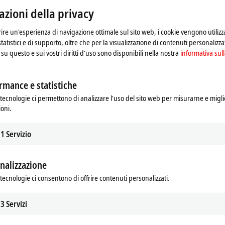
zioni della privacy
frire un'esperienza di navigazione ottimale sul sito web, i cookie vengono utilizz
statistici e di supporto, oltre che per la visualizzazione di contenuti personalizzat
su questo e sui vostri diritti d'uso sono disponibili nella nostra
informativa sull
rmance e statistiche
tecnologie ci permettono di analizzare l'uso del sito web per misurarne e migli
ioni.
1
Servizio
nalizzazione
a e modifichiamo le impostazioni della privacy. Durante 
 tal proposito sei pregato di fare riferimento alla nostra
i
tecnologie ci consentono di offrire contenuti personalizzati.
3
Servizi
Accetta