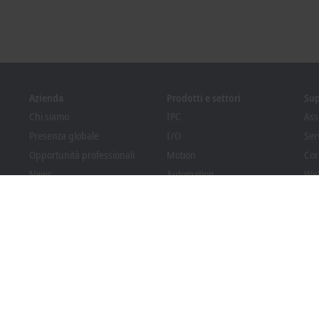
Azienda
Prodotti e settori
Su
Chi siamo
IPC
Ass
Presenza globale
I/O
Ser
Opportunità professionali
Motion
Cor
News
Automation
We
PC Control magazine
MX-System
Sol
Eventi e appuntamenti
Vision
Bec
Sistema di whistleblowing
Settori
Dow
Conformità degli imballaggi