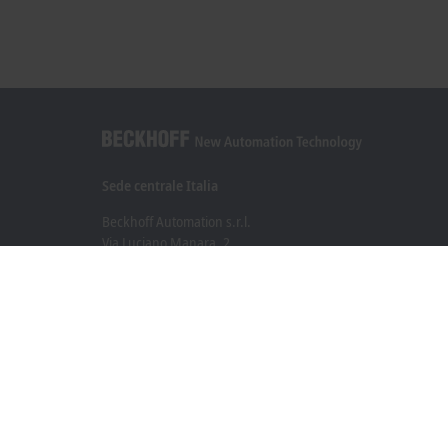
Sede centrale Italia
Beckhoff Automation s.r.l.
Via Luciano Manara, 2
20812 Limbiate, MB
+39 02 9945311
info@beckhoff.it
Contatti
www.beckhoff.com/it-it/
Newsletter
Stampa la pagina