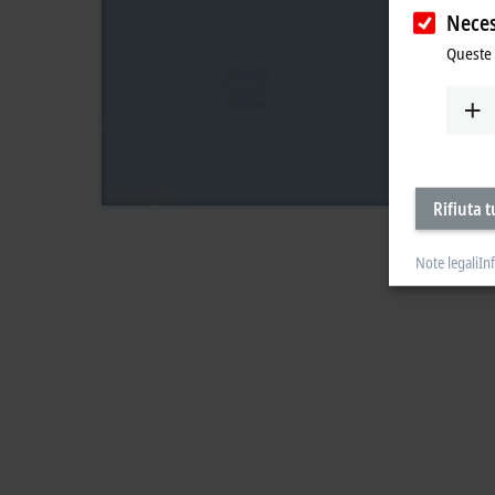
Neces
Queste 
Rifiuta t
Note legali
In