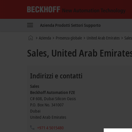
Beckhoff
-
Azienda
Prodotti
Settori
Supporto
New
Automation
Pagina
Azienda
Presenza globale
United Arab Emirates
Sales
Technology
iniziale
Sales, United Arab Emirate
Indirizzi e contatti
Sales
Beckhoff Automation FZE
C# 608, Dubai Silicon Oasis
P.O. Box No. 341007
Dubai
United Arab Emirates
+971 4 5015480