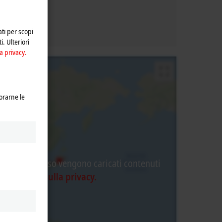
ati per scopi
i. Ulteriori
a privacy.
orarne le
questo processo vengono caricati contenuti
nformativa sulla privacy.