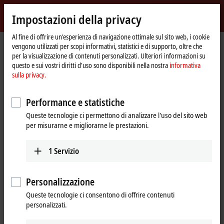
Accedi
Impostazioni della privacy
myBeckhoff
Beckhoff
-
Al fine di offrire un'esperienza di navigazione ottimale sul sito web, i cookie
vengono utilizzati per scopi informativi, statistici e di supporto, oltre che
New
per la visualizzazione di contenuti personalizzati. Ulteriori informazioni su
Automation
Pagina
Azienda
News
ATRO: The modular industrial robot system
questo e sui vostri diritti d'uso sono disponibili nella nostra
informativa
Technology
iniziale
sulla privacy.
Cliccando su "Accetta", mostriamo il video e modifichiamo
Performance e statistiche
l'impostazione della privacy, caricando contenuti esterni da Vimeo.
Queste tecnologie ci permettono di analizzare l'uso del sito web
A tal proposito sei pregato di fare riferimento alla nostra
per misurarne e migliorarne le prestazioni.
informativa sulla privacy.
1
Servizio
Accetta
Personalizzazione
Queste tecnologie ci consentono di offrire contenuti
Nov 26, 2025
personalizzati.
ATRO: The modular industrial robot