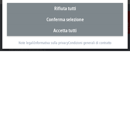
Rifiuta tutti
Conferma selezione
Accetta tutti
Contatti
Sede centrale Italia
Beckhoff Automation s.r.l.
Note legali
Informativa sulla privacy
Condizioni generali di contratto
Via Luciano Manara, 2
20812 Limbiate, MB
+39 02 9945311
info@beckhoff.it
Contatti
www.beckhoff.com/it-it/
Newsletter
Stampa la pagina
Azienda
Prodotti e settori