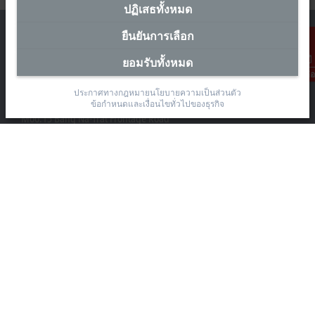
ปฏิเสธทั้งหมด
ยืนยันการเลือก
ยอมรับทั้งหมด
การติดต่อ
สำนักงานผู้แทนประเทศไทย
ประกาศทางกฎหมาย
นโยบายความเป็นส่วนตัว
The Pretium Bang Na, Unit 91/8
ข้อกำหนดและเงื่อนไขทั่วไปของธุรกิจ
Moo.15 Bang Na-Trat Frontage Road
Bang Kaeo, Bang Phli District, Samut Prakan 10540
+66 85 525 1555
sales@beckhoff.co.th
ข้อมูลติดต่อ
www.beckhoff.com/th-th/
จดหมายข่าว
ปริ้นหน้ากระดาษ
บริษัท
อุปกรณ์ และเทคโนโลยี