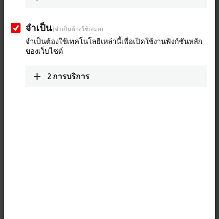
system
จำเป็น
The ATRO system frees up robot configuration in a novel way: each
(จำเป็นต้องใช้เสมอ)
joint can be endlessly rotated thanks to internal channels for fluids,
จำเป็นต้องใช้เทคโนโลยีเหล่านี้เพื่อเปิดใช้งานฟังก์ชันหลัก
power, and data. We give you a detailed overview of our robotic
ของเว็บไซต์
modular system in this video.
2
การบริการ
More about this video
oading...