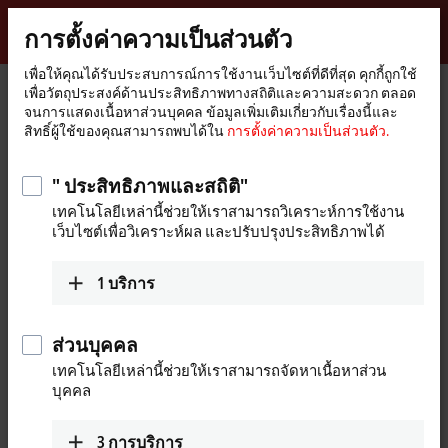
ลงชื่อเข้าใช้
การตั้งค่าความเป็นส่วนตัว
myBeckhoff
Beckhoff
-
เพื่อให้คุณได้รับประสบการณ์การใช้งานเว็บไซต์ที่ดีที่สุด คุกกี้ถูกใช้
เพื่อวัตถุประสงค์ด้านประสิทธิภาพทางสถิติและความสะดวก ตลอด
New
จนการแสดงเนื้อหาส่วนบุคคล ข้อมูลเพิ่มเติมเกี่ยวกับเรื่องนี้และ
Automation
หน้า
บริษัท
ข่าวสาร
ATRO: The modular industrial robot system
สิทธิ์ผู้ใช้ของคุณสามารถพบได้ใน
การตั้งค่าความเป็นส่วนตัว.
Technology
หลัก
" ประสิทธิภาพและสถิติ"
เมื่อคุณคลิกที่ "ยอมรับ" เราจะแสดงวิดิโอและปรับการตั้งค่า
เทคโนโลยีเหล่านี้ช่วยให้เราสามารถวิเคราะห์การใช้งาน
ความเป็นส่วนตัว มีการโหลดเนื้อหาวิดิโอภายนอกในระหว่าง
เว็บไซต์เพื่อวิเคราะห์ผล และปรับปรุงประสิทธิภาพได้
กระบวนการนี้ โปรดดูที่นี่
การตั้งค่าความเป็นส่วนตัว.
1
บริการ
ยอมรับ
ส่วนบุคคล
เทคโนโลยีเหล่านี้ช่วยให้เราสามารถจัดหาเนื้อหาส่วน
บุคคล
Nov 26, 2025
ATRO: The modular industrial robot
3
การบริการ