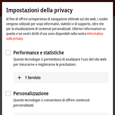
Accedi
Impostazioni della privacy
myBeckhoff
Beckhoff
-
Al fine di offrire un'esperienza di navigazione ottimale sul sito web, i cookie
vengono utilizzati per scopi informativi, statistici e di supporto, oltre che
New
per la visualizzazione di contenuti personalizzati. Ulteriori informazioni su
Automation
Pagina
Prodotti
I/O
EtherCAT Terminals
EKxxxx | Bus Coupler
questo e sui vostri diritti d'uso sono disponibili nella nostra
informativa
Technology
iniziale
EK9300
sulla privacy.
EK9300 | PROFINET RT Bus
Performance e statistiche
Coupler
Queste tecnologie ci permettono di analizzare l'uso del sito web
per misurarne e migliorarne le prestazioni.
1
Servizio
Personalizzazione
Queste tecnologie ci consentono di offrire contenuti
personalizzati.