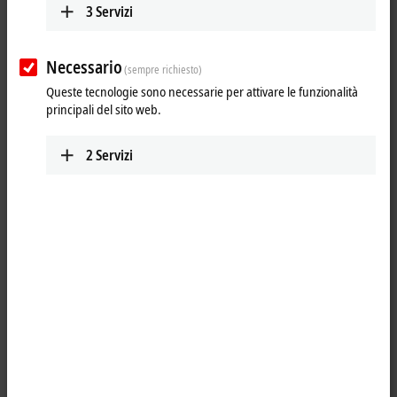
3
Servizi
Necessario
(sempre richiesto)
Queste tecnologie sono necessarie per attivare le funzionalità
principali del sito web.
2
Servizi
1
The EK9300 Bus Coupler connects PROFINET RT networks to the
EtherCAT Terminals
(ELxxxx) as well as the
EtherCAT
Box modules
(EPxxxx) and converts the telegrams from PROFINET RT to the E-bus
signal representation. One station consists of an EK9300 and any
number of EtherCAT Terminals. The coupler is connected to PROFINET
RT via RJ45. In EtherCAT, the PROFINET RT coupler has at its disposal a
lower-level, powerful and ultra-fast
I/O
system with a large selection of
terminals. The coupler supports the PROFINET RT profile and fits