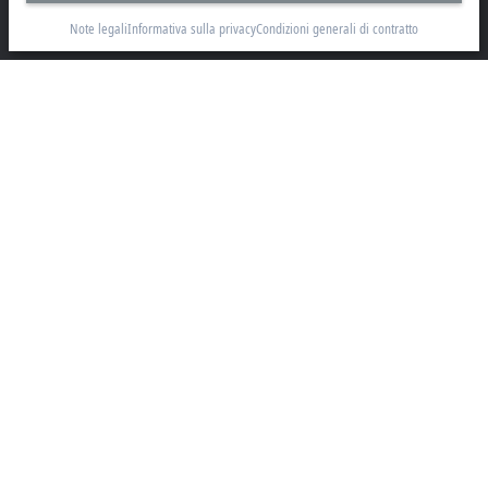
Via Luciano Manara, 2
Note legali
Informativa sulla privacy
Condizioni generali di contratto
20812 Limbiate, MB
+39 02 9945311
info@beckhoff.it
Contatti
www.beckhoff.com/it-it/
Newsletter
Stampa la pagina
Azienda
Prodotti e settori
Supporto
Social Media
Note legali
Condizioni di utilizzo
Informativa sulla privacy