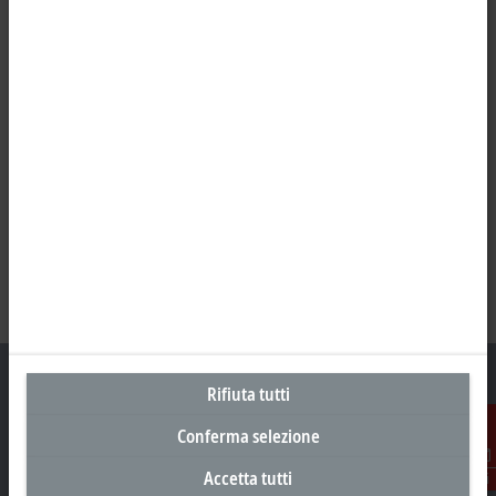
Rifiuta tutti
Conferma selezione
Sede centrale Italia
Accetta tutti
Contatti
Beckhoff Automation s.r.l.