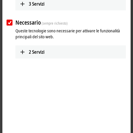
VOS3000 | Lenses
3
Servizi
Illumination
Necessario
(sempre richiesto)
Queste tecnologie sono necessarie per attivare le funzionalità
principali del sito web.
VIP2000 | Panel illumination
VIR2000 | Ring illumination
2
Servizi
VIB2000 | Bar light
Units
VUI2000 | Units