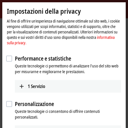
Accedi
Impostazioni della privacy
myBeckhoff
Beckhoff
-
Al fine di offrire un'esperienza di navigazione ottimale sul sito web, i cookie
vengono utilizzati per scopi informativi, statistici e di supporto, oltre che
New
per la visualizzazione di contenuti personalizzati. Ulteriori informazioni su
Automation
Pagina
Products
Vision
Tabular product overview
questo e sui vostri diritti d'uso sono disponibili nella nostra
informativa
Technology
iniziale
sulla privacy.
Vision | Tabular product overview
Performance e statistiche
Cameras
Queste tecnologie ci permettono di analizzare l'uso del sito web
per misurarne e migliorarne le prestazioni.
VCS2000 | Area scan cameras, 2.5 Gbit/s
1
Servizio
Optics
Personalizzazione
Queste tecnologie ci consentono di offrire contenuti
VOS2000 | Lenses
personalizzati.