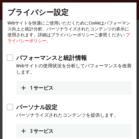
サインイン
プライバシー設定
myBeckhoff
Beckhoff
-
Webサイトを快適にご使用いただくためにCookieはパフォーマン
ス向上と統計分析、パーソナライズされたコンテンツの表示に
New
使用されます。詳細はプライバシーポリシーご参照ください
プ
Automation
ホ
会社概要
世界のベッコフ
Ecuador
ライバシーポリシー。
Technology
ー
ム
TCS INDUSTRIAL, Ecuador
ペ
パフォーマンスと統計情報
ー
Webサイトの使用状況を分析してパフォーマンスを改善
ジ
します。
Address and contact
TCS INDUSTRIAL
1
サービス
Av. Real Audiencia N59-177 y Cristóbal Tuquiri
EC170512
Quito
Ecuador
パーソナル設定
+593 2 2292315
パーソナライズされたコンテンツを提供します。
ingenieria@tcsindustrial.com
www.tcsindustrial.com
3
サービス