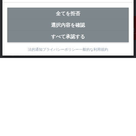
横浜オフィス（本社）
全てを拒否
ベッコフオートメーション株式会社
選択内容を確認
〒231-0062
すべて承認する
神奈川県横浜市 中区桜木町1-1-8
連絡先
日石横浜ビル18階
法的通知
プライバシーポリシー
一般的な利用規約
+81 50 1790 1111
info@beckhoff.co.jp
お問い合わせ先
www.beckhoff.com/ja-jp/
ニュースレター
ページを印刷
企業情報
製品情報 とアプリケーション
サポート