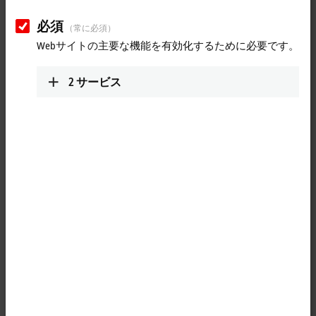
Plan route (Google Maps)
必須
Detail view
（常に必須）
Webサイトの主要な機能を有効化するために必要です。
Technical Support
+593 9 98542574
2
サービス
soporte@tcsindustrial.com
[同意する]をクリックすると、地図が表示され、プライバ
シー設定を調整します。 このプロセス中に、Googleマッ
プの外部コンテンツが読み込まれます。 詳しくはこちら
をご参照ください：
プライバシーポリシー。