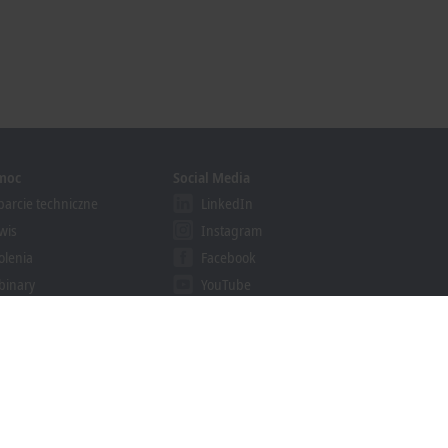
moc
Social Media
arcie techniczne
LinkedIn
wis
Instagram
olenia
Facebook
binary
YouTube
khoff Information System
nloadfinder