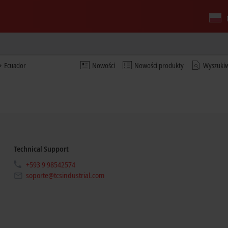
Ecuador
Nowości
Nowości produkty
Wyszuki
Technical Support
+593 9 98542574
soporte@tcsindustrial.com