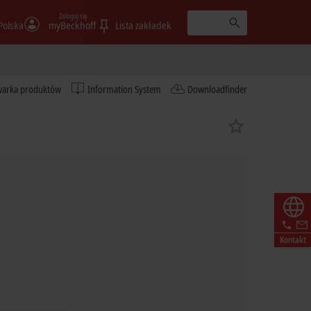
Zaloguj się
Polska
myBeckhoff
Lista zakładek
warka produktów
Information System
Downloadfinder
Kontakt