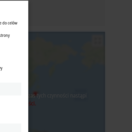
e do celów
strony
wy
watnej, podczas tych czynności nastąpi
yce Prywatności.