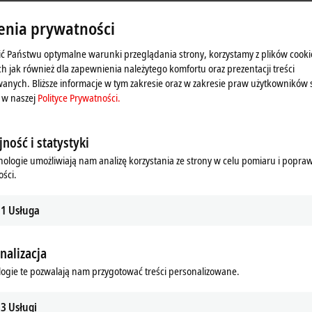
enia prywatności
ć Państwu optymalne warunki przeglądania strony, korzystamy z plików cooki
ch jak również dla zapewnienia należytego komfortu oraz prezentacji treści
anych. Bliższe informacje w tym zakresie oraz w zakresie praw użytkowników 
 w naszej
Polityce Prywatności.
ność i statystyki
nologie umożliwiają nam analizę korzystania ze strony w celu pomiaru i popra
ści.
1
Usługa
duje wyświetlenie mapy i dostosowanie ustawień sfery pry
nętrznych treści Google Maps. Zapoznaj się z naszą
Polit
nalizacja
ogie te pozwalają nam przygotować treści personalizowane.
Akceptuję
3
Usługi