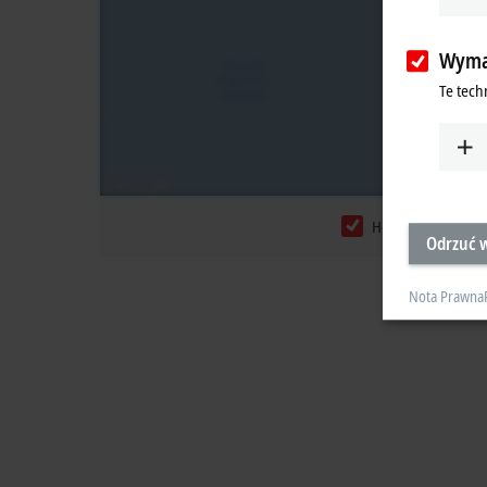
Wyma
Te tech
Headquarters
Odrzuć w
Nota Prawna