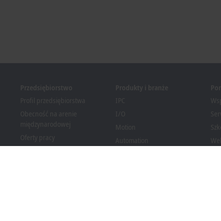
Przedsiębiorstwo
Produkty i branże
Po
Profil przedsiębiorstwa
IPC
Wsp
Obecność na arenie
I/O
Ser
międzynarodowej
Motion
Szk
Oferty pracy
Automation
We
Nowości
MX-System
Bec
Magazyn PC Control
Vision
Dow
Wydarzenia i terminy
Branże
System informowania o
nieprawidłowościach
Zgodność opakowań z