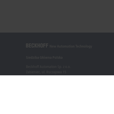
Siedziba Główna Polska
Beckhoff Automation Sp. z o.o.
Żabieniec, ul. Ruczajowa 15
05-500 Piaseczno
+48 22 750 47 00
info@beckhoff.pl
Dane kontaktowe
www.beckhoff.com/pl-pl/