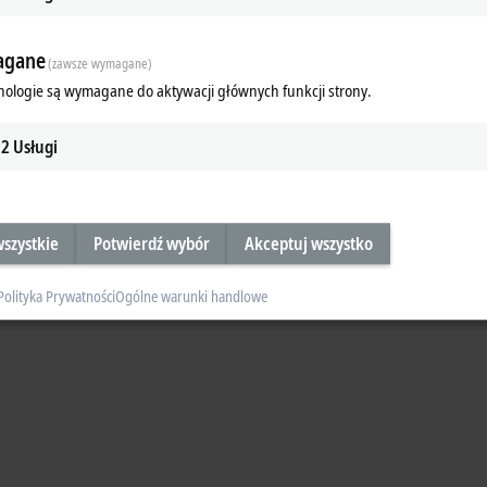
gane
(zawsze wymagane)
nologie są wymagane do aktywacji głównych funkcji strony.
2
Usługi
Subsidiary
Headquarters distributor
S
szystkie
Potwierdź wybór
Akceptuj wszystko
Polityka Prywatności
Ogólne warunki handlowe