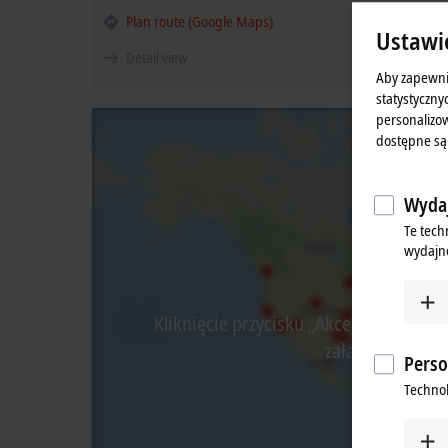
Plan route (Google Maps)
Ustawi
Detail view
Aby zapewni
statystyczny
personalizow
dostępne są
Wydaj
Te tech
wydajno
Kliknięcie przycisku „Akceptuj” spowo
załadowanie zew
Perso
Technol