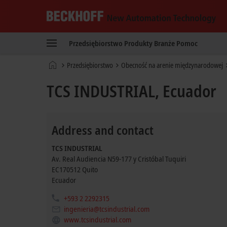
Beckhoff
-
Przedsiębiorstwo
Produkty
Branże
Pomoc
New
Automation
Strona
Przedsiębiorstwo
Obecność na arenie międzynarodowej
Technology
główna
TCS INDUSTRIAL, Ecuador
Address and contact
TCS INDUSTRIAL
Av. Real Audiencia N59-177 y Cristóbal Tuquiri
EC170512
Quito
Ecuador
+593 2 2292315
ingenieria@tcsindustrial.com
www.tcsindustrial.com