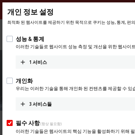
개인 정보 설정
Beckhoff
-
최적화 된 웹사이트를 제공하기 위한 목적으로 쿠키는 성능, 통계, 편
New
Automation
홈
회사
새소식
성능 & 통계
Technology
페
Central motion control facilitates modularity and reduces overall effort
이러한 기술들로 웹사이트 성능 측정 및 개선을 위한 웹사이
이
지
1
서비스
개인화
우리는 이러한 기술을 통해 개인화 된 컨텐츠를 제공할 수 있
3
서비스들
© Bausch+Ströbel
May 5, 2023
필수 사항
(항상 필요함)
Central motion control facilitates
이러한 기술들은 웹사이트의 핵심 기능을 활성화하기 위해 