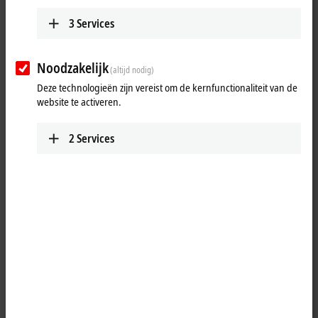
3
Services
Noodzakelijk
(altijd nodig)
Deze technologieën zijn vereist om de kernfunctionaliteit van de
website te activeren.
2
Services
1
The EP2338-0002
EtherCAT
Box has eight digital channels that can
each be operated as inputs or outputs. It is not necessary to configure
whether a channel (pin 2 and 4 of the M12) is to be used as input or
output; the input circuit is permanently connected internally to the
output driver, so that a set output is automatically displayed in the
input process image.