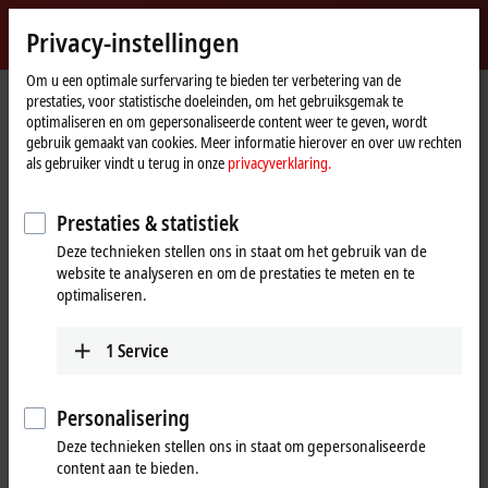
Login
Privacy-instellingen
myBeckhoff
Beckhoff
-
Om u een optimale surfervaring te bieden ter verbetering van de
prestaties, voor statistische doeleinden, om het gebruiksgemak te
New
optimaliseren en om gepersonaliseerde content weer te geven, wordt
Automation
Home
Producten
I/O
EtherCAT Box
EPxxxx | Industrial housing
gebruik gemaakt van cookies. Meer informatie hierover en over uw rechten
Technology
page
EP23xx | Digital combi
EP2338-0002
als gebruiker vindt u terug in onze
privacyverklaring.
EP2338-0002 | EtherCAT Box, 8-
Prestaties & statistiek
channel digital combi, 24 V DC,
Deze technieken stellen ons in staat om het gebruik van de
10 µs, 0.5 A, M12
website te analyseren en om de prestaties te meten en te
optimaliseren.
1
Service
Personalisering
Deze technieken stellen ons in staat om gepersonaliseerde
content aan te bieden.