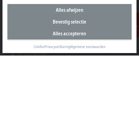
Alles afwijzen
Hoofdkantoor Nederland
Bevestig selectie
Beckhoff Automation B.V.
Alles accepteren
Contact
Oerkapkade 1C
2031 EN Haarlem
Colofon
Privacyverklaring
Algemene voorwaarden
+31 23 51851-40
sales@beckhoff.nl
Contact informatie
www.beckhoff.com/nl-nl/
Nieuwsbrief
Pagina afdrukken
Bedrijf
Producten en branches
Support