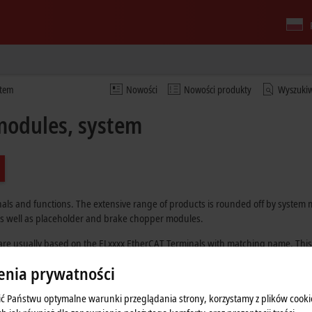
stem
Nowości
Nowości produkty
Wyszuki
modules, system
ls and functions. The extensive range of products is rounded off by system m
as well as placeholder and brake chopper modules.
re usually based on the ELxxxx EtherCAT Terminals with matching name. This all
 is used in subsequent series production.
enia prywatności
ć Państwu optymalne warunki przeglądania strony, korzystamy z plików cooki