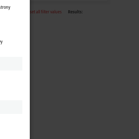
strony
Reset all filter values
Results:
wy