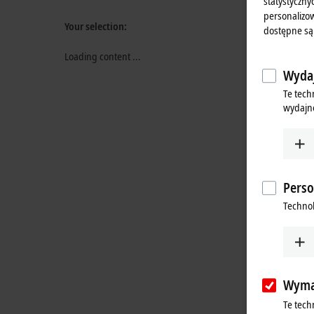
statystyczny
personalizow
Your selection:
dostępne są
Loading content ...
Wydaj
Te tech
wydajno
Perso
Technol
Wyma
Te tech