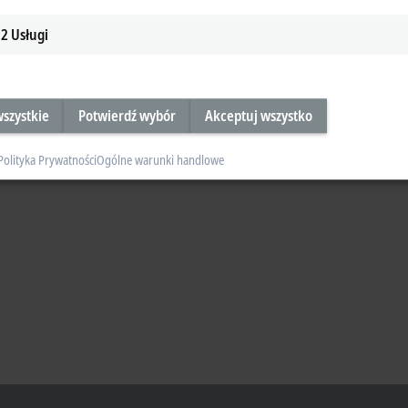
2
Usługi
szystkie
Potwierdź wybór
Akceptuj wszystko
Polityka Prywatności
Ogólne warunki handlowe