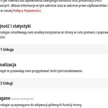
ch jak również dla zapewnienia należytego komfortu oraz prezentacji treści
anych. Bliższe informacje w tym zakresie oraz w zakresie praw użytkowników 
 w naszej
Polityce Prywatności.
ność i statystyki
nologie umożliwiają nam analizę korzystania ze strony w celu pomiaru i popra
ści.
1
Usługa
nalizacja
ogie te pozwalają nam przygotować treści personalizowane.
3
Usługi
gane
(zawsze wymagane)
nologie są wymagane do aktywacji głównych funkcji strony.