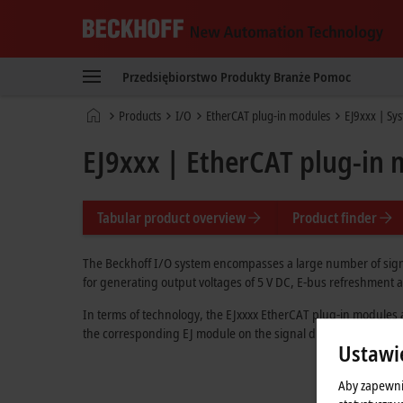
Beckhoff
-
Przedsiębiorstwo
Produkty
Branże
Pomoc
New
Automation
Strona
Products
I/O
EtherCAT plug-in modules
EJ9xxx | Sy
Technology
główna
EJ9xxx | EtherCAT plug-in 
Tabular product overview
Product finder
The Beckhoff I/O system encompasses a large number of signa
for generating output voltages of
5 V DC
, E-bus refreshment 
In terms of technology, the EJxxxx EtherCAT plug-in modules a
the corresponding EJ module on the signal distribution board
Ustawi
Aby zapewni