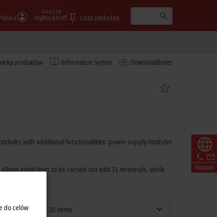
Zaloguj się
Polska
myBeckhoff
Lista zakładek
warka produktów
Information System
Downloadfinder
odules with additional functionalities: power supply modules
Kontakt
ows initial tests to be carried out with EL terminals, while
e do celów
25 items