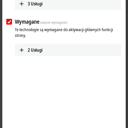
3
Usługi
Wymagane
(zawsze wymagane)
Te technologie są wymagane do aktywacji głównych funkcji
strony.
2
Usługi
1
The IE2042 digital output module connects the binary control signals
from the automation unit on to the actuators at the process level. The
eight outputs handle load currents of up to 2 A each, although the
total current is limited to 12 A. The outputs are supplied by three load
circuits; for this reason this module does not relay the supply voltage.
The signal state is indicated by means of light emitting diodes. The