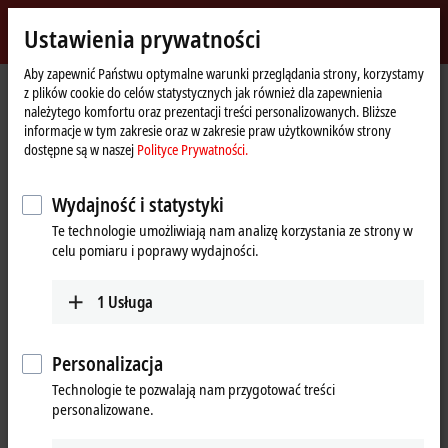
Zaloguj się
Ustawienia prywatności
myBeckhoff
Beckhoff
-
Aby zapewnić Państwu optymalne warunki przeglądania strony, korzystamy
z plików cookie do celów statystycznych jak również dla zapewnienia
New
należytego komfortu oraz prezentacji treści personalizowanych. Bliższe
Automation
Strona
Produkty
I/O
Fieldbus Box and IO-Link box
Extension Box
informacje w tym zakresie oraz w zakresie praw użytkowników strony
Technology
główna
IE2xxx | Digital output
IE2042
dostępne są w naszej
Polityce Prywatności.
IE2042 | Extension Box, 8-
Wydajność i statystyki
channel digital output, 24 V DC,
Te technologie umożliwiają nam analizę korzystania ze strony w
2 A (∑ 12 A), M12
celu pomiaru i poprawy wydajności.
1
Usługa
Personalizacja
Technologie te pozwalają nam przygotować treści
personalizowane.