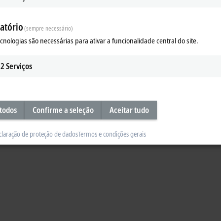
Aceitar
atório
(sempre necessário)
ecnologias são necessárias para ativar a funcionalidade central do site.
2
Serviços
 todos
Confirme a seleção
Aceitar tudo
claração de proteção de dados
Termos e condições gerais