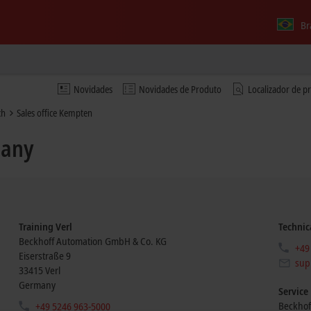
Br
Novidades
Novidades de Produto
Localizador de p
ch
Sales office Kempten
many
Training Verl
Technic
Beckhoff Automation GmbH & Co. KG
+49
Eiserstraße 9
sup
33415
Verl
Germany
Service
Beckhof
+49 5246 963-5000