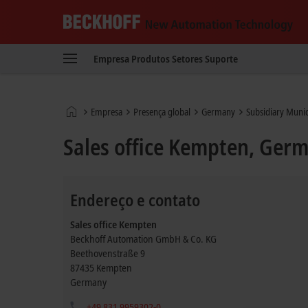
Beckhoff
-
Empresa
Produtos
Setores
Suporte
New
Automation
Technology
Página
Empresa
Presença global
Germany
Subsidiary Muni
Inicial
Sales office Kempten, Ger
Endereço e contato
Sales office Kempten
Beckhoff Automation GmbH & Co. KG
Beethovenstraße 9
87435
Kempten
Germany
+49 831 9959302-0