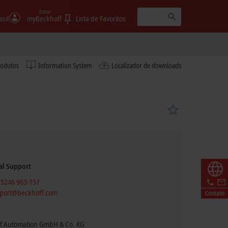
Entrar
asil
myBeckhoff
Lista de Favoritos
rodutos
Information System
Localizador de downloads
al Support
 5246 963-157
port@beckhoff.com
Contato
f Automation GmbH & Co. KG