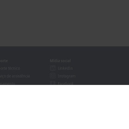
orte
Mídia social
orte técnico
LinkedIn
viço de assistência
Instagram
inamento
Facebook
inários online
YouTube
grama Certified Developer
khoff Information System
alizador de downloads