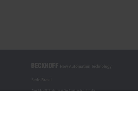
Sede Brasil
Beckhoff Automação Industrial Ltda.
Rua Caminho do Pilar, 1362
Vila Gilda, Santo André 09190-000 - SP
+55 11 4126-3232
info@beckhoff.com.br
Contato