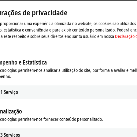
Stahlst
training@beckhoff.com
urações de privacidade
33415
V
German
 proporcionar uma experiência otimizada no website, os cookies são utilizados
+49
estatística e conveniência e para exibir conteúdo personalizado. Poderá enc
ser
a este respeito e sobre seus direitos enquanto usuário em nossa
Declaração 
penho e Estatística
ecnologias permitem-nos analisar a utilização do site, por forma a avaliar e mel
penho.
1
Serviço
nalização
a e adaptamos a configuração de privacidade, carregando 
ecnologias permitem-nos fornecer conteúdo personalizado.
tanto, observe nossa
Declaração de proteção de dados.
3
Serviços