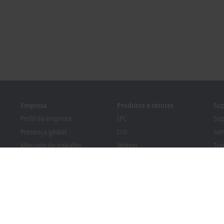
Empresa
Produtos e setores
Sup
Perfil da empresa
IPC
Sup
Presença global
I/O
Ser
Mercado de trabalho
Motion
Tre
Novidades
Automation
Sem
Revista PC Control
MX-System
Pro
Eventos e datas
Vision
Bec
Sistema de denúncia de
Setores
Loc
irregularidades
Regulamentação de