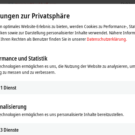
Stahlst
training@beckhoff.com
33415
V
lungen zur Privatsphäre
Deutsch
+49
 optimales Website-Erlebnis zu bieten, werden Cookies zu Performance-, Stat
ser
ken sowie zur Darstellung personalisierter Inhalte verwendet. Nähere Infor
Ihren Rechten als Benutzer finden Sie in unserer
Datenschutzerklärung.
rmance und Statistik
echnologien ermöglichen es uns, die Nutzung der Website zu analysieren, um
g zu messen und zu verbessern.
1
Dienst
nalisierung
ie Karte und passen die Einstellung zur Privatsphäre an, d
echnologien ermöglichen es uns personalisierte Inhalte bereitzustellen.
aden. Beachten Sie dazu bitte unsere
Datenschutzerkläru
3
Dienste