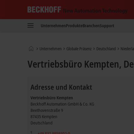
Beckhoff
-
Unternehmen
Produkte
Branchen
Support
New
Automation
Technology
Startseite
Unternehmen
Globale Präsenz
Deutschland
Niederl
Vertriebsbüro Kempten, De
Adresse und Kontakt
Vertriebsbüro Kempten
Beckhoff Automation GmbH & Co. KG
Beethovenstraße 9
87435
Kempten
Deutschland
+49 831 9959302-0