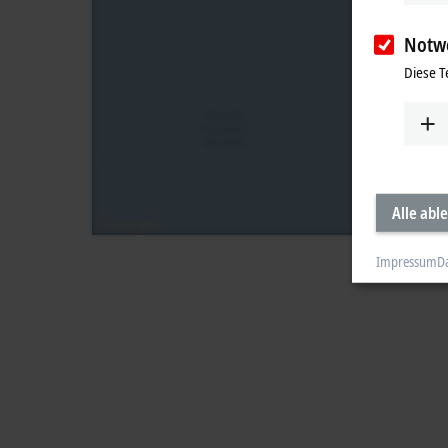
Notw
Diese T
Alle abl
Impressum
D