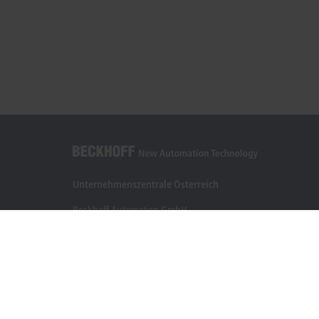
Unternehmenszentrale Österreich
Beckhoff Automation GmbH
Hauptstraße 11
6706 Bürs
+43 5552 68813-0
info@beckhoff.at
Kontaktinformationen