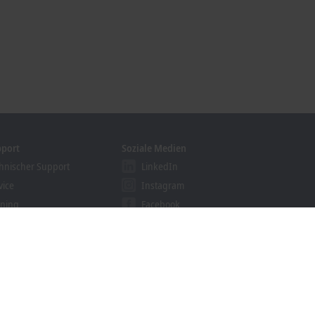
pport
Soziale Medien
hnischer Support
LinkedIn
vice
Instagram
ining
Facebook
binare
YouTube
ution Provider Programm
khoff Information System
nloadfinder