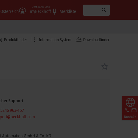
Jetzt anmelden
Österreich
myBeckhoff
Merkliste
Produktfinder
Information System
Downloadfinder
cher Support
 5246 963-157
port@beckhoff.com
Kontakt
f Automation GmbH & Co. KG