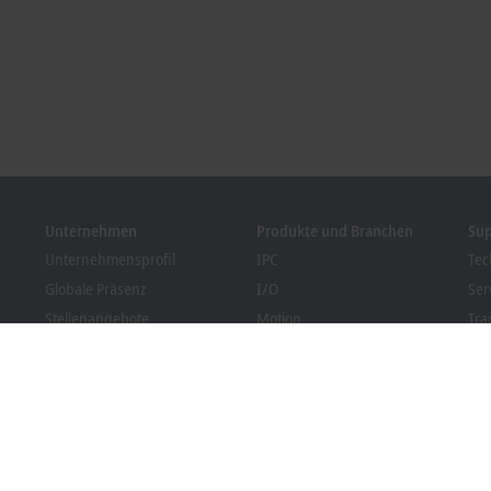
Unternehmen
Produkte und Branchen
Su
Unternehmensprofil
IPC
Tec
Globale Präsenz
I/O
Ser
Stellenangebote
Motion
Tra
News
Automation
We
Kundenmagazin PC Control
MX-System
Sol
Veranstaltungen und
Vision
Bec
Termine
Branchen
Dow
Hinweisgebersystem
Packaging Compliance