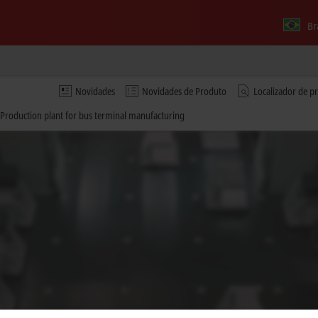
Br
Novidades
Novidades de Produto
Localizador de p
 Production plant for bus terminal manufacturing