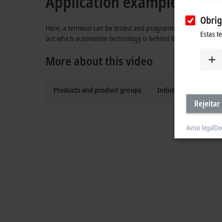
Application example with X
Obrig
Here, a terminal can be tested and programmed in three second
Estas t
out which automation technology is behind this flexible and p
More about this video
Products and product groups
Industries
Rejeitar
Aviso legal
De