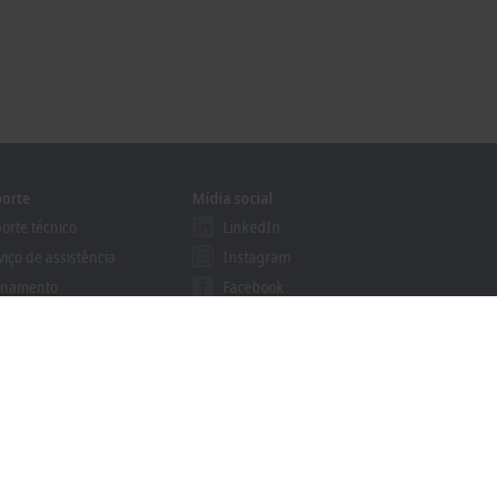
orte
Mídia social
orte técnico
LinkedIn
viço de assistência
Instagram
inamento
Facebook
inários online
YouTube
grama Certified Developer
khoff Information System
alizador de downloads