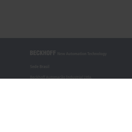
Sede Brasil
Beckhoff Automação Industrial Ltda.
Rua Caminho do Pilar, 1362
Vila Gilda, Santo André 09190-000 - SP
+55 11 4126-3232
info@beckhoff.com.br
Contato
www.beckhoff.com/pt-br/