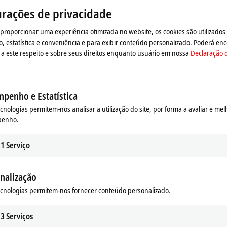
o e adaptamos a configuração de privacidade, carregando 
urações de privacidade
observe nossa
Declaração de proteção de dados.
 proporcionar uma experiência otimizada no website, os cookies são utilizados
estatística e conveniência e para exibir conteúdo personalizado. Poderá enc
Aceitar
a este respeito e sobre seus direitos enquanto usuário em nossa
Declaração 
penho e Estatística
ecnologias permitem-nos analisar a utilização do site, por forma a avaliar e mel
penho.
1
Serviço
nalização
ecnologias permitem-nos fornecer conteúdo personalizado.
3
Serviços