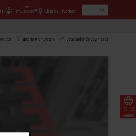
Entrar
asil
myBeckhoff
Lista de Favoritos
rodutos
Information System
Localizador de downloads
Contato