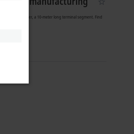
terminal manufacturing
ng them all together, a 10-meter long terminal segment. Find
o in this video.