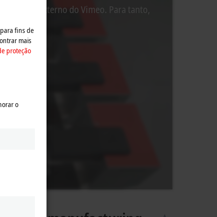
o conteúdo externo do Vimeo. Para tanto,
 para fins de
ontrar mais
de proteção
horar o