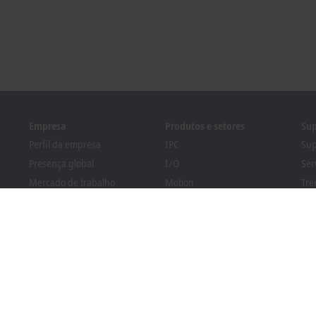
Empresa
Produtos e setores
Sup
Perfil da empresa
IPC
Sup
Presença global
I/O
Ser
Mercado de trabalho
Motion
Tre
Novidades
Automation
Sem
Revista PC Control
MX-System
Pro
Eventos e datas
Vision
Bec
Sistema de denúncia de
Setores
Loc
irregularidades
Regulamentação de
embalagem