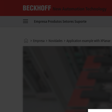
Beckhoff
-
Empresa
Produtos
Setores
Suporte
New
Automation
Technology
Página
Empresa
Novidades
Application example with XPlanar:
Inicial