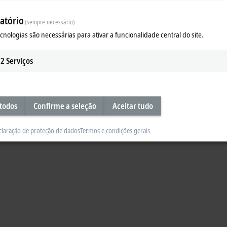
Planar: Production plant for bus 
atório
(sempre necessário)
s. This results in an output of 1,200 bus terminals per hour. Or, if you stru
ecnologias são necessárias para ativar a funcionalidade central do site.
owerful production plant in Beckhoff I/O production and see what else it can d
2
Serviços
 todos
Confirme a seleção
Aceitar tudo
claração de proteção de dados
Termos e condições gerais