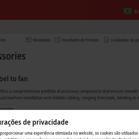
Br
ries
Novidades
Novidades de Produto
Localizador de p
ssories
bel to fan
ffers a comprehensive portfolio of accessory components that ensure smooth 
idual machine installation and reliable cabling, ranging from tools, labeling 
nnectors
to EtherCAT and fieldbus terminals
urações de privacidade
 proporcionar uma experiência otimizada no website, os cookies são utilizados
odes, crimp contacts and protective caps.