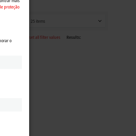
ontrar mais
de proteção
25 items
Reset all filter values
Results:
horar o