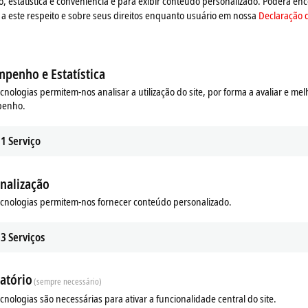
estatística e conveniência e para exibir conteúdo personalizado. Poderá enc
lays and external braking resistors for connection to the EL and KL terminals.
a este respeito e sobre seus direitos enquanto usuário em nossa
Declaração 
penho e Estatística
ecnologias permitem-nos analisar a utilização do site, por forma a avaliar e mel
penho.
1
Serviço
nalização
ecnologias permitem-nos fornecer conteúdo personalizado.
3
Serviços
atório
(sempre necessário)
ecnologias são necessárias para ativar a funcionalidade central do site.