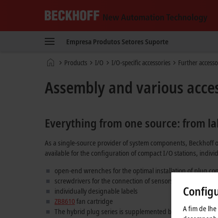
Beckhoff
-
Empresa
Produtos
Setores
Suporte
New
Automation
Página
Products
I/O
I/O-specific accessories
Further accesso
Technology
Inicial
Assembly and various acce
Everything from one source: from la
As a single-source provider of system components, Beckhoff o
available for the configuration of compact I/O stations, indiv
open-end wrenches for the optimal installation of plug co
screwdrivers for the connection of sensors and actuators 
Config
individually designable labels
ZB8610
fan cartridge
A fim de lhe
The hybrid plug series is supplemented by various color c