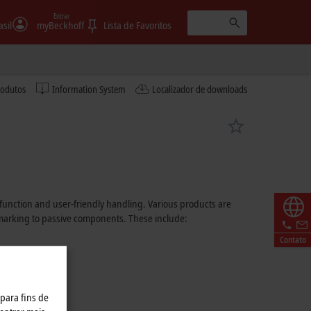
Entrar
asil
myBeckhoff
Lista de Favoritos
rodutos
Information System
Localizador de downloads
function and user-friendly handling. Various products are
or marking to passive components. These include:
Contato
 para fins de