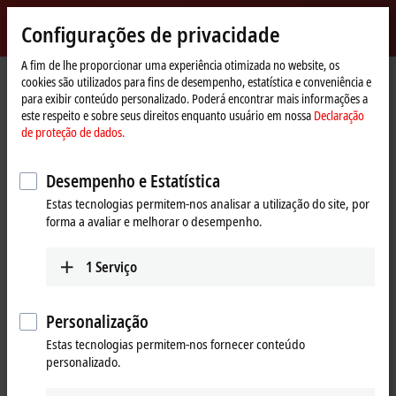
Entrar
Configurações de privacidade
myBeckhoff
Beckhoff
-
A fim de lhe proporcionar uma experiência otimizada no website, os
cookies são utilizados para fins de desempenho, estatística e conveniência e
New
para exibir conteúdo personalizado. Poderá encontrar mais informações a
Automation
Página
Produtos
I/O
EtherCAT Box
ERxxxx | Zinc die-cast housing
este respeito e sobre seus direitos enquanto usuário em nossa
Declaração
Technology
Inicial
ER23xx | Digital combi
ER2318-0001
de proteção de dados.
ER2318-0001 | EtherCAT Box, 4-
Desempenho e Estatística
channel digital input + 4-channel
Estas tecnologias permitem-nos analisar a utilização do site, por
digital output, 24 V DC, 10 µs,
forma a avaliar e melhorar o desempenho.
0.5 A, M8, zinc die-cast
1
Serviço
Personalização
Estas tecnologias permitem-nos fornecer conteúdo
personalizado.