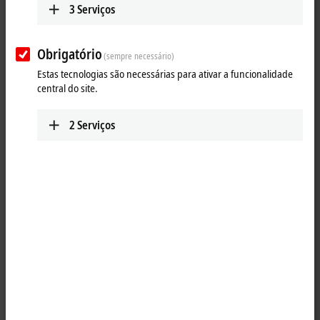
3
Serviços
Obrigatório
(sempre necessário)
Estas tecnologias são necessárias para ativar a funcionalidade
central do site.
2
Serviços
1
1
The ER2318-0001
EtherCAT
Box combines four digital inputs and four
digital outputs in one device. The outputs handle load currents of up
to 0.5 A, are short-circuit proof and protected against inverse polarity.
The state of each signal is indicated by means of light emitting diodes.
The signals are connected via screw type M8 connectors.