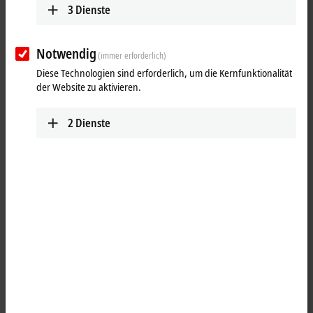
3
Dienste
Notwendig
(immer erforderlich)
Diese Technologien sind erforderlich, um die Kernfunktionalität
der Website zu aktivieren.
2
Dienste
1
1
Die
EtherCAT
Box ER2318-0001 kombiniert vier digitale Eingänge und
vier digitale Ausgänge auf einem Gerät. Die Ausgänge verarbeiten
Lastströme bis 0,5 A und sind kurzschlussfest und
verpolungsgeschützt. Der Signalzustand wird jeweils über
Leuchtdioden angezeigt. Der Anschluss der Signale erfolgt über