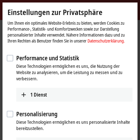
Jetzt anmelden
Einstellungen zur Privatsphäre
myBeckhoff
Beckhoff
-
Um Ihnen ein optimales Website-Erlebnis zu bieten, werden Cookies zu
Performance-, Statistik- und Komfortzwecken sowie zur Darstellung
New
personalisierter Inhalte verwendet. Nähere Informationen dazu und zu
Automation
Startseite
Produkte
I/O
EtherCAT Box
Ihren Rechten als Benutzer finden Sie in unserer
Datenschutzerklärung.
Technology
ERxxxx | Zinkdruckguss-Gehäuse
ER23xx | Digital-Kombi
ER2318-0001
Performance und Statistik
ER2318-0001 | EtherCAT Box, 4-
Diese Technologien ermöglichen es uns, die Nutzung der
Kanal-Digital-Eingang + 4-Kanal-
Website zu analysieren, um die Leistung zu messen und zu
Digital-Ausgang, 24 V DC, 10 µs,
verbessern.
0,5 A, M8, Zinkdruckguss
1
Dienst
Personalisierung
Diese Technologien ermöglichen es uns personalisierte Inhalte
bereitzustellen.