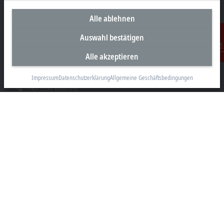
Alle ablehnen
Unternehmenszentrale Österreich
Auswahl bestätigen
Beckhoff Automation GmbH
Alle akzeptieren
Kontakt
Hauptstraße 11
6706 Bürs
Impressum
Datenschutzerklärung
Allgemeine Geschäftsbedingungen
+43 5552 68813-0
info@beckhoff.at
Kontaktinformationen
www.beckhoff.com/de-at/
Newsletter
Seite drucken
Unternehmen
Produkte und Branchen
Support