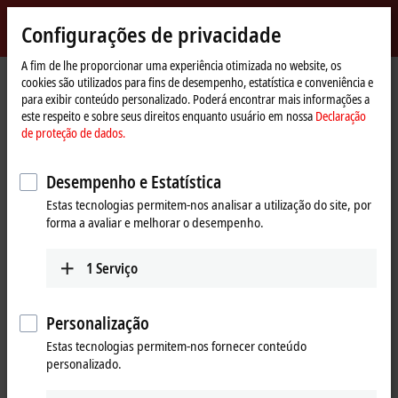
Entrar
Configurações de privacidade
myBeckhoff
Beckhoff
-
A fim de lhe proporcionar uma experiência otimizada no website, os
cookies são utilizados para fins de desempenho, estatística e conveniência e
New
para exibir conteúdo personalizado. Poderá encontrar mais informações a
Automation
Página
Products
I/O
EtherCAT plug-in modules
este respeito e sobre seus direitos enquanto usuário em nossa
Declaração
Technology
Inicial
Signal distribution board
de proteção de dados.
Signal distribution board
Desempenho e Estatística
Estas tecnologias permitem-nos analisar a utilização do site, por
Tabular product overview
Product finder
forma a avaliar e melhorar o desempenho.
The EtherCAT plug-in modules can be attached directly to a PCB. This
1
Serviço
application-specific PCB (signal distribution board) distributes the
signals and the power supply to individual application-specific
connectors in order to connect the controller to further machine
Personalização
modules.
Estas tecnologias permitem-nos fornecer conteúdo
personalizado.
EJ starter board