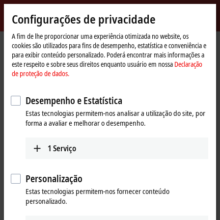
Entrar
Configurações de privacidade
myBeckhoff
Beckhoff
-
A fim de lhe proporcionar uma experiência otimizada no website, os
cookies são utilizados para fins de desempenho, estatística e conveniência e
New
para exibir conteúdo personalizado. Poderá encontrar mais informações a
Automation
Página
Produtos
I/O
Fieldbus Box and IO-Link box
Extension Box
este respeito e sobre seus direitos enquanto usuário em nossa
Declaração
Technology
Inicial
IE1xxx | Digital input
IE1002
de proteção de dados.
IE1002 | Extension Box, 8-
Desempenho e Estatística
channel digital input, 24 V DC,
Estas tecnologias permitem-nos analisar a utilização do site, por
3 ms, M12
forma a avaliar e melhorar o desempenho.
1
Serviço
Personalização
Estas tecnologias permitem-nos fornecer conteúdo
personalizado.