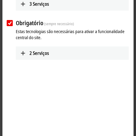
3
Serviços
Obrigatório
(sempre necessário)
Estas tecnologias são necessárias para ativar a funcionalidade
central do site.
2
Serviços
1
The IE1002 digital input module acquires the binary control signals
from the process level and transmits them to the higher-level
automation unit. The input filter is 3.0 ms. The state of the signals is
indicated by light emitting diodes. The signals are connected via M12
screw type connectors.
The sensors are supplied from the box supply voltage U
. The auxiliary
S