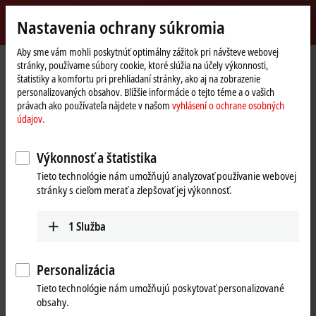
Přihlásit se
Nastavenia ochrany súkromia
myBeckhoff
Beckhoff
-
Aby sme vám mohli poskytnúť optimálny zážitok pri návšteve webovej
stránky, používame súbory cookie, ktoré slúžia na účely výkonnosti,
New
štatistiky a komfortu pri prehliadaní stránky, ako aj na zobrazenie
Automation
Domovská
Společnost
Novinky
Beckhoff Live + Interactive, Nov. 23, 2021
personalizovaných obsahov. Bližšie informácie o tejto téme a o vašich
Technology
stránka
právach ako používateľa nájdete v našom
vyhlásení o ochrane osobných
údajov.
Kliknutím na „Prijať“ zobrazíme video a prispôsobíme nastavenia
ochrany súkromia, pričom sa načíta externý obsah z programu
Výkonnosť a štatistika
Vimeo. Vezmite na vedomie naše
vyhlásení o ochrane osobných
Tieto technológie nám umožňujú analyzovať používanie webovej
údajov.
stránky s cieľom merať a zlepšovať jej výkonnosť.
Přijmout
1
Služba
Personalizácia
Nov 23, 2021
Tieto technológie nám umožňujú poskytovať personalizované
Beckhoff Live + Interactive, Nov. 23,
obsahy.