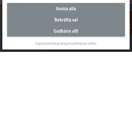
Avvisa alla
Bekräfta val
Godkänn allt
Kontakt
Huvudkontor Sverige
Beckhoff Automation AB
Impressum
Integritetspolicy
Allmänna villkor
Östra Hindbyvägen 70
213 74 Malmö
+46 40-680 81 60
info@beckhoff.se
Kontakt
www.beckhoff.com/sv-se/
Nyhetsbrev
Skriv ut sida
Företaget
Produkter och branscher