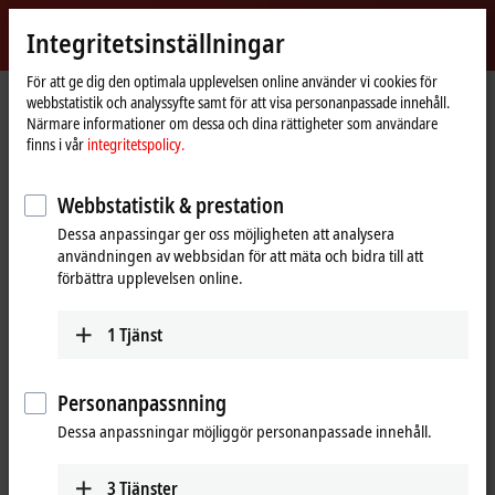
Logga in
Integritetsinställningar
myBeckhoff
Beckhoff
-
För att ge dig den optimala upplevelsen online använder vi cookies för
webbstatistik och analyssyfte samt för att visa personanpassade innehåll.
New
Närmare informationer om dessa och dina rättigheter som användare
Automation
Hemsida
Företaget
Nyheter
Beckhoff Live + Interactive, Nov. 23, 2021
finns i vår
integritetspolicy.
Technology
Webbstatistik & prestation
Genom att klicka på ”Acceptera” visas videon och
Dessa anpassingar ger oss möjligheten att analysera
integritetsinställningarna anpassas samt externt innehåll från
användningen av webbsidan för att mäta och bidra till att
Vimeo laddas upp. Beakta gärna vår
integritetspolicy.
förbättra upplevelsen online.
Acceptera
1
Tjänst
Personanpassnning
Dessa anpassningar möjliggör personanpassade innehåll.
Nov 23, 2021
Beckhoff Live + Interactive, Nov. 23,
3
Tjänster