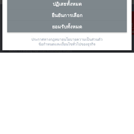
ปฏิเสธทั้งหมด
ยืนยันการเลือก
ยอมรับทั้งหมด
การติดต่อ
สำนักงานผู้แทนประเทศไทย
ประกาศทางกฎหมาย
นโยบายความเป็นส่วนตัว
The Pretium Bang Na, Unit 91/8
ข้อกำหนดและเงื่อนไขทั่วไปของธุรกิจ
Moo.15 Bang Na-Trat Frontage Road
Bang Kaeo, Bang Phli District, Samut Prakan 10540
+66 85 525 1555
sales@beckhoff.co.th
ข้อมูลติดต่อ
www.beckhoff.com/th-th/
จดหมายข่าว
ปริ้นหน้ากระดาษ
บริษัท
อุปกรณ์ และเทคโนโลยี