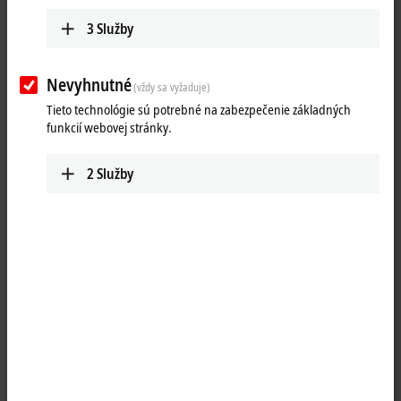
3
Služby
Nevyhnutné
(vždy sa vyžaduje)
Tieto technológie sú potrebné na zabezpečenie základných
funkcií webovej stránky.
2
Služby
1
1
1
The EP3752-0000
EtherCAT
Box has two internal 3-axis accelerometers
with 10 bits and a selectable measuring range of ±2 g, ±4 g, ±8 g and
±16 g. The sampling frequency is 200 Hz to 5 kHz. Possible applications
include the recording of vibrations and shocks/oscillations, and
furthermore inclination measurements in all three axes. Since
measurement is carried out with two sensors that are positioned at an