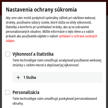
Přihlásit se
Nastavenia ochrany súkromia
myBeckhoff
Beckhoff
-
Aby sme vám mohli poskytnúť optimálny zážitok pri návšteve webovej
stránky, používame súbory cookie, ktoré slúžia na účely výkonnosti,
New
štatistiky a komfortu pri prehliadaní stránky, ako aj na zobrazenie
Automation
Domovská
Výrobky
I/O
EtherCAT Box
EPxxxx | Industrial housing
personalizovaných obsahov. Bližšie informácie o tejto téme a o vašich
Technology
stránka
EP3xxx | Analog input
EP3752-0000
právach ako používateľa nájdete v našom
vyhlásení o ochrane osobných
údajov.
EP3752-0000 | EtherCAT Box, 2-
channel, 2 x 3-
Výkonnosť a štatistika
axis accelerometers
Tieto technológie nám umožňujú analyzovať používanie webovej
stránky s cieľom merať a zlepšovať jej výkonnosť.
1
Služba
Personalizácia
Tieto technológie nám umožňujú poskytovať personalizované
obsahy.