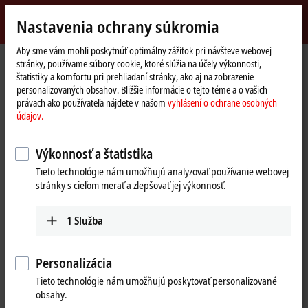
Přihlásit se
Nastavenia ochrany súkromia
myBeckhoff
Beckhoff
-
Aby sme vám mohli poskytnúť optimálny zážitok pri návšteve webovej
Domovská
Products
I/O
I/O news
stránky, používame súbory cookie, ktoré slúžia na účely výkonnosti,
New
stránka
štatistiky a komfortu pri prehliadaní stránky, ako aj na zobrazenie
Automation
I/O news
personalizovaných obsahov. Bližšie informácie o tejto téme a o vašich
Technology
právach ako používateľa nájdete v našom
vyhlásení o ochrane osobných
údajov.
Výkonnosť a štatistika
Tieto technológie nám umožňujú analyzovať používanie webovej
stránky s cieľom merať a zlepšovať jej výkonnosť.
1
Služba
Personalizácia
Tieto technológie nám umožňujú poskytovať personalizované
obsahy.