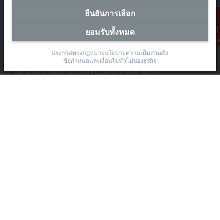
ยืนยันการเลือก
ยอมรับทั้งหมด
สำนักงานผู้แทนประเทศไทย
การติดต่อ
The Pretium Bang Na, Unit 91/8
ประกาศทางกฎหมาย
นโยบายความเป็นส่วนตัว
Moo.15 Bang Na-Trat Frontage Road
ข้อกำหนดและเงื่อนไขทั่วไปของธุรกิจ
Bang Kaeo, Bang Phli District, Samut Prakan 10540
+66 85 525 1555
sales@beckhoff.co.th
ข้อมูลติดต่อ
www.beckhoff.com/th-th/
จดหมายข่าว
ปริ้นหน้ากระดาษ
บริษัท
อุปกรณ์ และเทคโนโลยี
การช่วยเหลือ