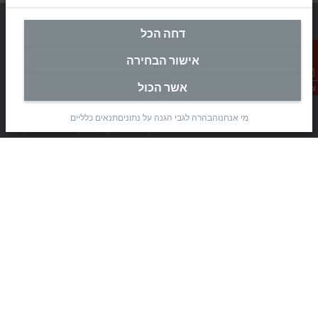
דחה הכל
אישור הבחירה
מטה ישראל
אשר הכול
צור קשר
Beckhoff Automation Ltd.
Rimon 11
מי אנחנו
הבהרה לגבי הגנה על נתונים
תנאים כלליים
(Pob 1085, Airport city 7010000)
Modi’in Region Industrial Zone 7019900
+972 3 7764445
+972 3 7764443
info@beckhoff.co.il
פרטי קשר
www.beckhoff.com/he-il/
עלון חדשות
הדפסת דף
חברה