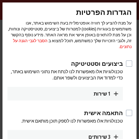
התחברות
הגדרות הפרטיות
myBeckhoff
Beckhoff
-
על מנת להציע לך חוויה אופטימלית בעת השימוש באתר, אנו
דף
Products
I/O
I/O news
משתמשים בעוגיות (cookies) למטרות של ביצועים, סטטיסטיקה ונוחות,
New
הבית
וכן על מנת להתאים באופן אישי את מראה האתר. מידע נוסף בהקשר
Automation
I/O news
זה, ולגבי הזכויות שלך כמשתמש, תוכל למצוא ב
הסבר לגבי הגנה על
Technology
נתונים.
ביצועים וסטטיטיקה
טכנולוגיות אלו מאפשרות לנו לנתח את נתוני השימוש באתר,
כדי למדוד את הביצועים ולשפר אותם.
1
שירות
התאמה אישית
טכנולגיות אלו מאפשרות לנו לספק תוכן מותאם אישית.
3
שירותים