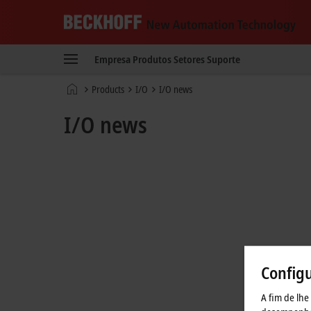
Beckhoff
-
Empresa
Produtos
Setores
Suporte
New
Automation
Página
Products
I/O
I/O news
Technology
Inicial
I/O news
Config
A fim de lhe