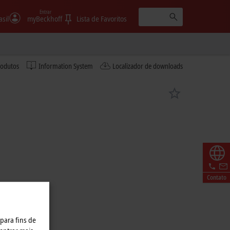
Entrar
asil
myBeckhoff
Lista de Favoritos
rodutos
Information System
Localizador de downloads
Contato
 para fins de