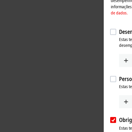
desempenho, 
informações 
de dados.
Desem
Estas t
desem
Perso
Estas t
Obrig
Estas t