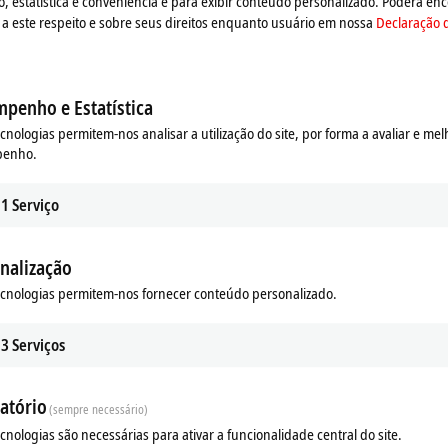
estatística e conveniência e para exibir conteúdo personalizado. Poderá enc
a este respeito e sobre seus direitos enquanto usuário em nossa
Declaração 
penho e Estatística
ecnologias permitem-nos analisar a utilização do site, por forma a avaliar e mel
penho.
1
Serviço
nalização
ecnologias permitem-nos fornecer conteúdo personalizado.
3
Serviços
atório
(sempre necessário)
ecnologias são necessárias para ativar a funcionalidade central do site.