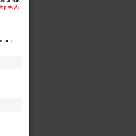
ontrar mais
de proteção
horar o